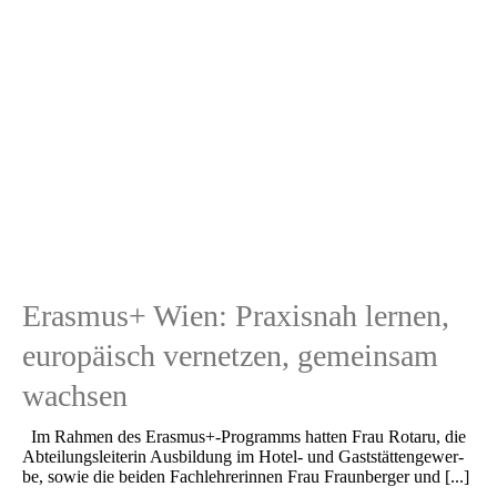
Erasmus+ Wien: Praxisnah lernen,
europäisch vernetzen, gemeinsam
wachsen
Im Rahmen des Erasmus+-Programms hatten Frau Rotaru, die
Abtei­lungs­lei­te­rin Ausbil­dung im Hotel- und Gaststät­ten­ge­wer­
be, sowie die beiden Fachleh­re­rin­nen Frau Fraun­ber­ger und [...]