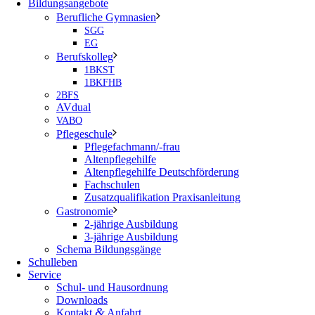
Bildungsangebote
Berufliche Gymnasien
SGG
EG
Berufskolleg
1BKST
1BKFHB
2BFS
AVdual
VABO
Pflegeschule
Pflegefachmann/-frau
Altenpflegehilfe
Altenpflegehilfe Deutschförderung
Fachschulen
Zusatzqualifikation Praxisanleitung
Gastronomie
2-jährige Ausbildung
3-jährige Ausbildung
Schema Bildungsgänge
Schulleben
Service
Schul- und Hausordnung
Downloads
&
Kontakt
Anfahrt