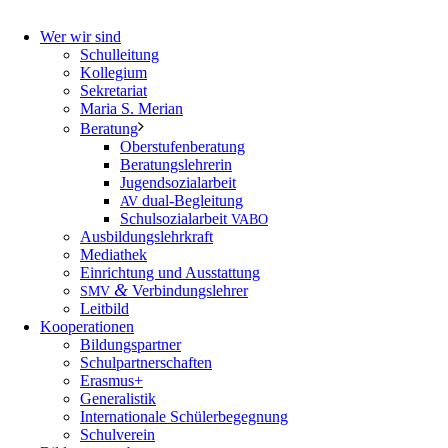
Wer wir sind
Schulleitung
Kollegium
Sekretariat
Maria S. Merian
Beratung
Oberstufenberatung
Beratungslehrerin
Jugendsozialarbeit
dual-Begleitung
AV
Schulsozialarbeit
VABO
Ausbildungslehrkraft
Mediathek
Einrichtung und Ausstattung
&
Verbindungslehrer
SMV
Leitbild
Kooperationen
Bildungspartner
Schulpartnerschaften
Erasmus+
Generalistik
Internationale Schülerbegegnung
Schulverein