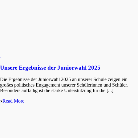
Unsere Ergebnisse der Juniorwahl 2025
Die Ergeb­nis­se der Junior­wahl 2025 an unserer Schule zeigen ein
großes politi­sches Engage­ment unserer Schüle­rin­nen und Schüler.
Beson­ders auffäl­lig ist die starke Unter­stüt­zung für die [...]
Read More