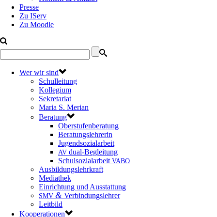
Presse
Zu IServ
Zu Moodle
Wer wir sind
Schulleitung
Kollegium
Sekretariat
Maria S. Merian
Beratung
Oberstufenberatung
Beratungslehrerin
Jugendsozialarbeit
dual-Begleitung
AV
Schulsozialarbeit
VABO
Ausbildungslehrkraft
Mediathek
Einrichtung und Ausstattung
&
Verbindungslehrer
SMV
Leitbild
Kooperationen