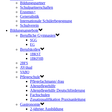
Bildungspartner
Schulpartnerschaften
Erasmus+
Generalistik
Internationale Schülerbegegnung
Schulverein
Bildungsangebote
Berufliche Gymnasien
SGG
EG
Berufskolleg
1BKST
1BKFHB
2BFS
AVdual
VABO
Pflegeschule
Pflegefachmann/-frau
Altenpflegehilfe
Altenpflegehilfe Deutschförderung
Fachschulen
Zusatzqualifikation Praxisanleitung
Gastronomie
2-jährige Ausbildung