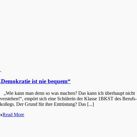
„
Demokratie ist nie bequem“
„Wie kann man denn so was machen? Das kann ich überhaupt nicht
verste­hen!“, empört sich eine Schüle­rin der Klasse 1BKST des Berufs­
kol­legs. Der Grund für ihre Entrüs­tung? Das [...]
Read More