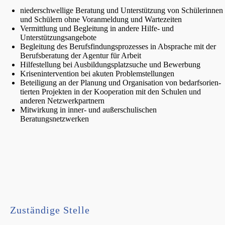
nieder­schwel­li­ge Beratung und Unter­stüt­zung von Schüle­rin­nen
und Schülern ohne Voranmel­dung und Wartezeiten
Vermitt­lung und Beglei­tung in andere Hilfe- und
Unterstützungsangebote
Beglei­tung des Berufs­fin­dungs­pro­zes­ses in Abspra­che mit der
Berufs­be­ra­tung der Agentur für Arbeit
Hilfe­stel­lung bei Ausbil­dungs­platz­su­che und Bewerbung
Krisen­in­ter­ven­ti­on bei akuten Problemstellungen
Betei­li­gung an der Planung und Organi­sa­ti­on von bedarfs­ori­en­
tier­ten Projek­ten in der Koope­ra­ti­on mit den Schulen und
anderen Netzwerkpartnern
Mitwir­kung in inner- und außer­schu­li­schen
Beratungsnetzwerken
Zustän­di­ge Stelle