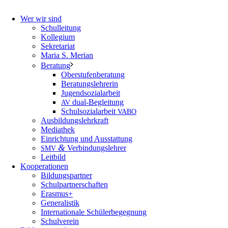
Wer wir sind
Schulleitung
Kollegium
Sekretariat
Maria S. Merian
Beratung
Oberstufenberatung
Beratungslehrerin
Jugendsozialarbeit
dual-Begleitung
AV
Schulsozialarbeit
VABO
Ausbildungslehrkraft
Mediathek
Einrichtung und Ausstattung
&
Verbindungslehrer
SMV
Leitbild
Kooperationen
Bildungspartner
Schulpartnerschaften
Erasmus+
Generalistik
Internationale Schülerbegegnung
Schulverein