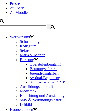
Presse
Zu IServ
Zu Moodle
Wer wir sind
Schulleitung
Kollegium
Sekretariat
Maria S. Merian
Beratung
Oberstufenberatung
Beratungslehrerin
Jugendsozialarbeit
dual-Begleitung
AV
Schulsozialarbeit
VABO
Ausbildungslehrkraft
Mediathek
Einrichtung und Ausstattung
&
Verbindungslehrer
SMV
Leitbild
Kooperationen