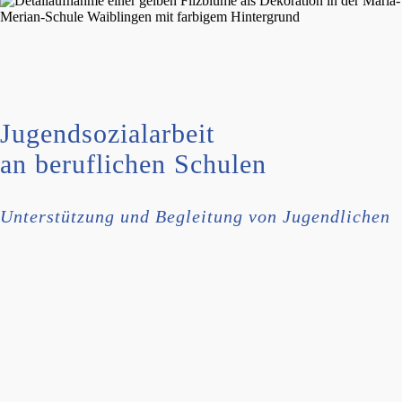
Jugend­so­zi­al­ar­beit
an beruf­li­chen Schulen
Unter­stüt­zung und Beglei­tung von Jugendlichen