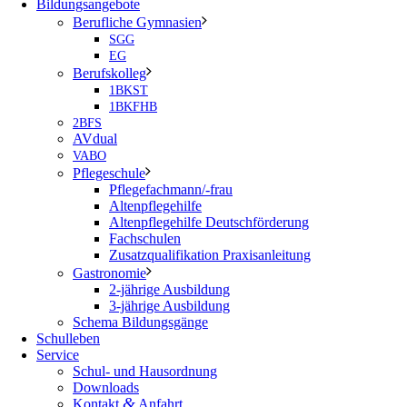
Bildungsangebote
Berufliche Gymnasien
SGG
EG
Berufskolleg
1BKST
1BKFHB
2BFS
AVdual
VABO
Pflegeschule
Pflegefachmann/-frau
Altenpflegehilfe
Altenpflegehilfe Deutschförderung
Fachschulen
Zusatzqualifikation Praxisanleitung
Gastronomie
2-jährige Ausbildung
3-jährige Ausbildung
Schema Bildungsgänge
Schulleben
Service
Schul- und Hausordnung
Downloads
&
Kontakt
Anfahrt