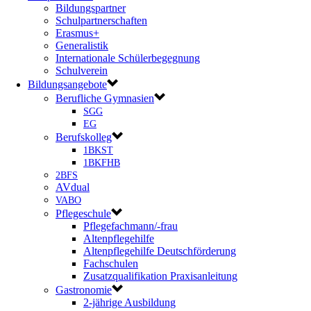
Bildungspartner
Schulpartnerschaften
Erasmus+
Generalistik
Internationale Schülerbegegnung
Schulverein
Bildungsangebote
Berufliche Gymnasien
SGG
EG
Berufskolleg
1BKST
1BKFHB
2BFS
AVdual
VABO
Pflegeschule
Pflegefachmann/-frau
Altenpflegehilfe
Altenpflegehilfe Deutschförderung
Fachschulen
Zusatzqualifikation Praxisanleitung
Gastronomie
2-jährige Ausbildung