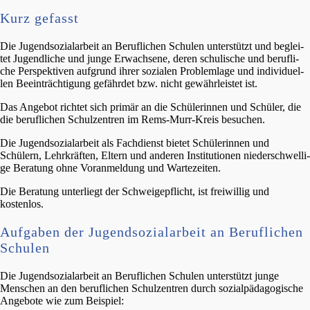
Kurz gefasst
Die Jugend­so­zi­al­ar­beit an Beruf­li­chen Schulen unter­stützt und beglei­
tet Jugend­li­che und junge Erwach­se­ne, deren schuli­sche und beruf­li­
che Perspek­ti­ven aufgrund ihrer sozia­len Problem­la­ge und indivi­du­el­
len Beein­träch­ti­gung gefähr­det bzw. nicht gewähr­leis­tet ist.
Das Angebot richtet sich primär an die Schüle­rin­nen und Schüler, die
die beruf­li­chen Schul­zen­tren im Rems-Murr-Kreis besuchen.
Die Jugend­so­zi­al­ar­beit als Fachdienst bietet Schüle­rin­nen und
Schülern, Lehrkräf­ten, Eltern und anderen Insti­tu­tio­nen nieder­schwel­li­
ge Beratung ohne Voranmel­dung und Wartezeiten.
Die Beratung unter­liegt der Schwei­ge­pflicht, ist freiwil­lig und
kostenlos.
Aufga­ben der Jugend­so­zi­al­ar­beit an Beruf­li­chen
Schulen
Die Jugend­so­zi­al­ar­beit an Beruf­li­chen Schulen unter­stützt junge
Menschen an den beruf­li­chen Schul­zen­tren durch sozial­päd­ago­gi­sche
Angebo­te wie zum Beispiel: