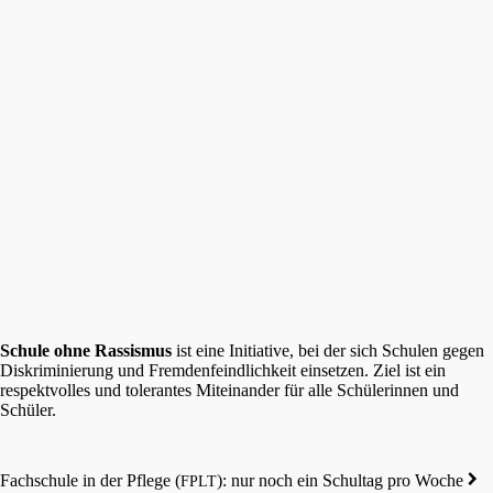
Schule
ohne
Rassis­mus
ist
eine
Initia­ti­ve,
bei
der
sich
Schulen
gegen
Diskri­mi­nie­rung
und
Fremden­feind­lich­keit
einset­zen.
Ziel
ist
ein
respekt­vol­les
und
toleran­tes
Mitein­an­der
für
alle
Schüle­rin­nen
und
Schüler.
Fachschu­le in der Pflege (
): nur noch ein Schul­tag pro Woche
FPLT