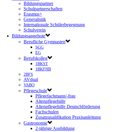
Bildungspartner
Schulpartnerschaften
Erasmus+
Generalistik
Internationale Schülerbegegnung
Schulverein
Bildungsangebote
Berufliche Gymnasien
SGG
EG
Berufskolleg
1BKST
1BKFHB
2BFS
AVdual
VABO
Pflegeschule
Pflegefachmann/-frau
Altenpflegehilfe
Altenpflegehilfe Deutschförderung
Fachschulen
Zusatzqualifikation Praxisanleitung
Gastronomie
2-jährige Ausbildung