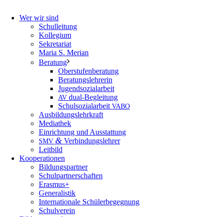
Wer wir sind
Schulleitung
Kollegium
Sekretariat
Maria S. Merian
Beratung
Oberstufenberatung
Beratungslehrerin
Jugendsozialarbeit
dual-Begleitung
AV
Schulsozialarbeit
VABO
Ausbildungslehrkraft
Mediathek
Einrichtung und Ausstattung
&
Verbindungslehrer
SMV
Leitbild
Kooperationen
Bildungspartner
Schulpartnerschaften
Erasmus+
Generalistik
Internationale Schülerbegegnung
Schulverein