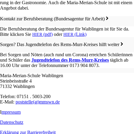
rung in der Gastro­no­mie. Auch die Maria-Merian-Schule ist mit einem
Angebot dabei.
Kontakt zur Berufs­be­ra­tung (Bundes­agen­tur für Arbeit)
Die Berufs­be­ra­tung der Bundes­agen­tur für Waiblin­gen ist für Sie da.
Bitte klicken Sie
(pdf)
oder
(Link)
HIER
HIER
Sorgen? Das Jugend­te­le­fon des Rems-Murr-Kreises hilft weiter
Bei Sorgen und Nöten (auch rund um Corona) errei­chen Schüle­rin­nen
und Schüler das
Jugend­te­le­fon des Rems-Murr-Kreises
täglich ab
16.00 Uhr unter der Telefon­num­mer 0173 904 8073.
Maria-Merian-Schule Waiblingen
Steinbeisstraße 4
71332 Waiblingen
Telefon: 07151 . 5003-200
E-Mail:
poststelle(at)mmswn.de
I
mpressum
Datenschutz
Erklärung zur Barrierefreiheit