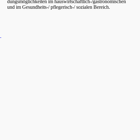
dungs­mög­lich­kei­ten im hauswirt­schaft­lich-/gastro­no­mi­schen
und im Gesund­heits-/ pflege­risch-/ sozia­len Bereich.