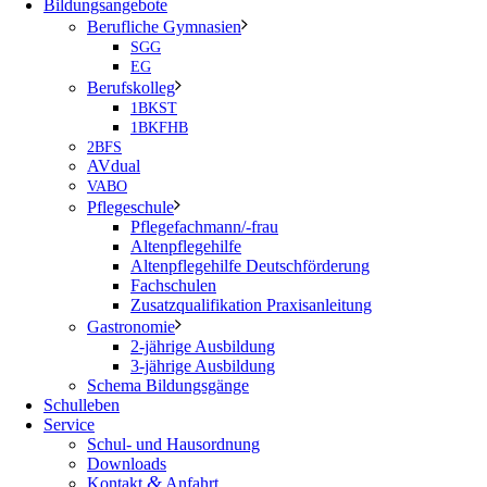
Bildungsangebote
Berufliche Gymnasien
SGG
EG
Berufskolleg
1BKST
1BKFHB
2BFS
AVdual
VABO
Pflegeschule
Pflegefachmann/-frau
Altenpflegehilfe
Altenpflegehilfe Deutschförderung
Fachschulen
Zusatzqualifikation Praxisanleitung
Gastronomie
2-jährige Ausbildung
3-jährige Ausbildung
Schema Bildungsgänge
Schulleben
Service
Schul- und Hausordnung
Downloads
&
Kontakt
Anfahrt