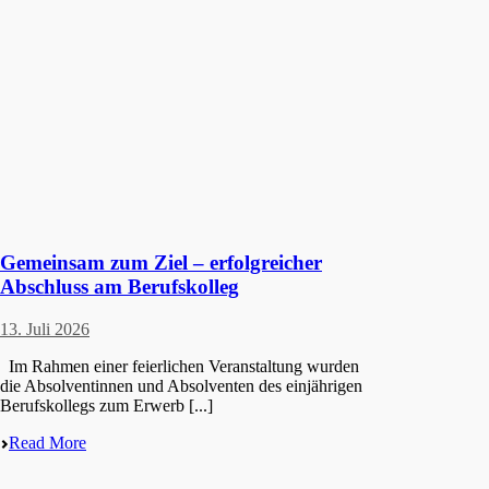
Gemeinsam zum Ziel – erfolgreicher
Abschluss am Berufskolleg
13. Juli 2026
Im Rahmen einer feier­li­chen Veran­stal­tung wurden
die Absol­ven­tin­nen und Absol­ven­ten des einjäh­ri­gen
Berufs­kol­legs zum Erwerb [...]
Read More