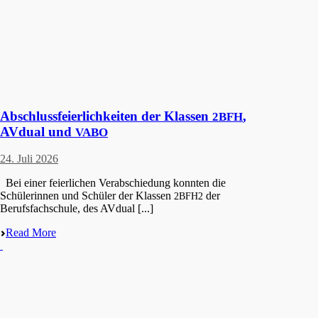
Abschlussfeierlichkeiten der Klassen
,
2BFH
AVdual und
VABO
24. Juli 2026
Bei einer feier­li­chen Verab­schie­dung konnten die
Schüle­rin­nen und Schüler der Klassen
der
2BFH2
Berufs­fach­schu­le, des AVdual [...]
Read More