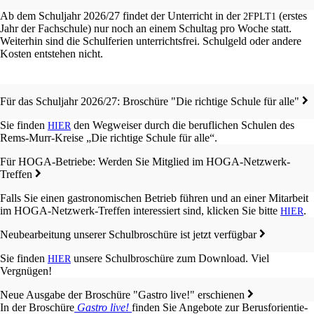
Ab dem Schul­jahr 2026/27 findet der Unter­richt in der
(erstes
2FPLT1
Jahr der Fachschu­le) nur noch an einem Schul­tag pro Woche statt.
Weiter­hin sind die Schul­fe­ri­en unter­richts­frei. Schul­geld oder andere
Kosten entste­hen nicht.
Für das Schul­jahr 2026/27: Broschü­re "Die richti­ge Schule für alle"
Sie finden
den Wegwei­ser durch die beruf­li­chen Schulen des
HIER
Rems-Murr-Kreise „Die richti­ge Schule für alle“.
Für HOGA-Betrie­be: Werden Sie Mitglied im HOGA-Netzwerk-
Treffen
Falls Sie einen gastro­no­mi­schen Betrieb führen und an einer Mitar­beit
im HOGA-Netzwerk-Treffen inter­es­siert sind, klicken Sie bitte
.
HIER
Neube­ar­bei­tung unserer Schul­bro­schü­re ist jetzt verfügbar
Sie finden
unsere Schul­bro­schü­re zum Download. Viel
HIER
Vergnügen!
Neue Ausga­be der Broschü­re "Gastro live!" erschienen
In der Broschü­re
Gastro live!
finden Sie Angebo­te zur Berus­f­ori­en­tie­