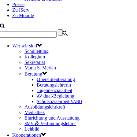
Presse
Zu IServ
Zu Moodle
Wer wir sind
Schulleitung
Kollegium
Sekretariat
Maria S. Merian
Beratung
Oberstufenberatung
Beratungslehrerin
Jugendsozialarbeit
dual-Begleitung
AV
Schulsozialarbeit
VABO
Ausbildungslehrkraft
Mediathek
Einrichtung und Ausstattung
&
Verbindungslehrer
SMV
Leitbild
Kooperationen