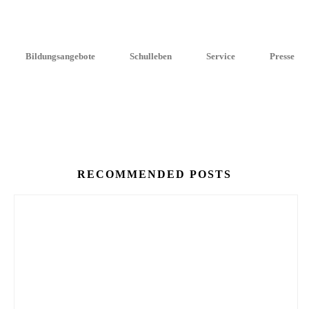
thea­ters. Dabei ist das Publi­kum nicht nur Zuschau­er, sondern kann a
m Nachden­ken und Mitfüh­len anregen.
eflek­tiert. Doch nicht nur inhalt­lich war der Ausflug ein Gewinn: Auc
Bildungsangebote
Schulleben
Service
Presse
RECOMMENDED POSTS