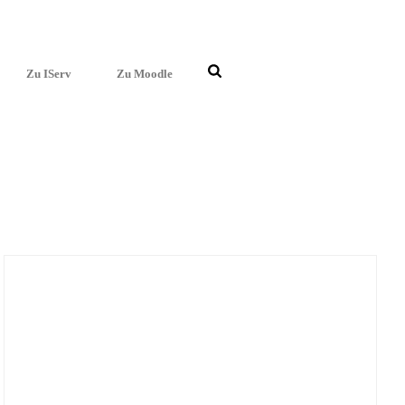
ktiv in das Gesche­hen eingrei­fen, Szenen verän­dern und neue
h die Klassen­ge­mein­schaft wurde gestärkt, und das gemein­sa­me
Zu IServ
Zu Moodle