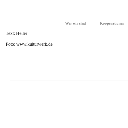
Beson­ders spannend: Das Theater­stück nutzt die Metho­de des Forum­
Lösungs­we­ge aufzei­gen. So entste­hen echte Aha-Momen­te, die zu
Zurück in der Schule werden im Unter­richt die Themen vertieft und r
Erleben förder­te das Verständ­nis fürein­an­der – und für sich selbst.
Wer wir sind
Kooperationen
Text: Heller
Foto: www.kulturwerk.de