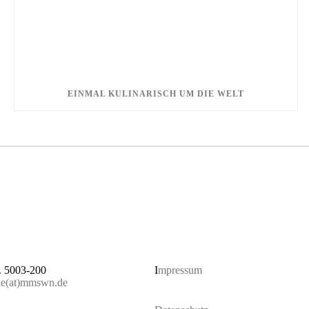
EINMAL KULINARISCH UM DIE WELT
. 5003-200
I
mpressum
lle(at)mmswn.de