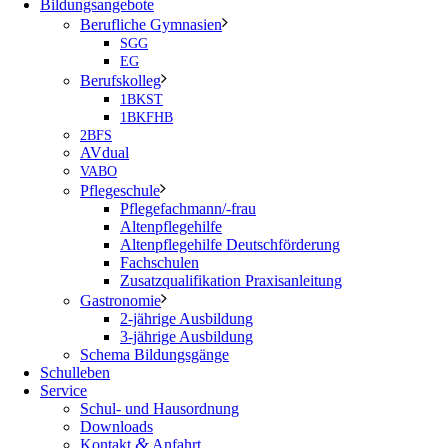
Bildungsangebote
Berufliche Gymnasien
SGG
EG
Berufskolleg
1BKST
1BKFHB
2BFS
AVdual
VABO
Pflegeschule
Pflegefachmann/-frau
Altenpflegehilfe
Altenpflegehilfe Deutschförderung
Fachschulen
Zusatzqualifikation Praxisanleitung
Gastronomie
2-jährige Ausbildung
3-jährige Ausbildung
Schema Bildungsgänge
Schulleben
Service
Schul- und Hausordnung
Downloads
&
Kontakt
Anfahrt