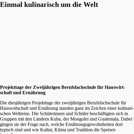
Einmal kulinarisch um die Welt
Projekt­ta­ge der Zweijäh­ri­gen Berufs­fach­schu­le für Hauswirt­
schaft und Ernährung
Die diesjäh­ri­gen Projekt­ta­ge der zweijäh­ri­gen Berufs­fach­schu­le für
Hauswirt­schaft und Ernäh­rung standen ganz im Zeichen einer kulina­ri­
schen Weltrei­se. Die Schüle­rin­nen und Schüler beschäf­tig­ten sich in
Gruppen mit den Ländern Kuba, der Mongo­lei und Guate­ma­la. Dabei
gingen sie der Frage nach, welche Ernäh­rungs­ge­wohn­hei­ten dort
typisch sind und wie Kultur, Klima und Tradi­ti­on die Speisen