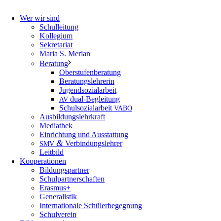
Wer wir sind
Schulleitung
Kollegium
Sekretariat
Maria S. Merian
Beratung
Oberstufenberatung
Beratungslehrerin
Jugendsozialarbeit
dual-Begleitung
AV
Schulsozialarbeit
VABO
Ausbildungslehrkraft
Mediathek
Einrichtung und Ausstattung
&
Verbindungslehrer
SMV
Leitbild
Kooperationen
Bildungspartner
Schulpartnerschaften
Erasmus+
Generalistik
Internationale Schülerbegegnung
Schulverein