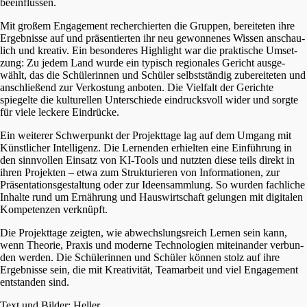
beeinflussen.
Mit großem Engage­ment recher­chier­ten die Gruppen, berei­te­ten ihre
Ergeb­nis­se auf und präsen­tier­ten ihr neu gewon­ne­nes Wissen anschau­
lich und kreativ. Ein beson­de­res Highlight war die prakti­sche Umset­
zung: Zu jedem Land wurde ein typisch regio­na­les Gericht ausge­
wählt, das die Schüle­rin­nen und Schüler selbst­stän­dig zuberei­te­ten und
anschlie­ßend zur Verkos­tung anboten. Die Vielfalt der Gerich­te
spiegel­te die kultu­rel­len Unter­schie­de eindrucks­voll wider und sorgte
für viele lecke­re Eindrücke.
Ein weite­rer Schwer­punkt der Projekt­ta­ge lag auf dem Umgang mit
Künst­li­cher Intel­li­genz. Die Lernen­den erhiel­ten eine Einfüh­rung in
den sinnvol­len Einsatz von KI-Tools und nutzten diese teils direkt in
ihren Projek­ten – etwa zum Struk­tu­rie­ren von Infor­ma­tio­nen, zur
Präsen­ta­ti­ons­ge­stal­tung oder zur Ideen­samm­lung. So wurden fachli­che
Inhal­te rund um Ernäh­rung und Hauswirt­schaft gelun­gen mit digita­len
Kompe­ten­zen verknüpft.
Die Projekt­ta­ge zeigten, wie abwechs­lungs­reich Lernen sein kann,
wenn Theorie, Praxis und moder­ne Techno­lo­gien mitein­an­der verbun­
den werden. Die Schüle­rin­nen und Schüler können stolz auf ihre
Ergeb­nis­se sein, die mit Kreati­vi­tät, Teamar­beit und viel Engage­ment
entstan­den sind.
Text und Bilder: Heller