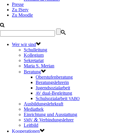
Presse
Zu IServ
Zu Moodle
Wer wir sind
Schulleitung
Kollegium
Sekretariat
Maria S. Merian
Beratung
Oberstufenberatung
Beratungslehrerin
Jugendsozialarbeit
dual-Begleitung
AV
Schulsozialarbeit
VABO
Ausbildungslehrkraft
Mediathek
Einrichtung und Ausstattung
&
Verbindungslehrer
SMV
Leitbild
Kooperationen