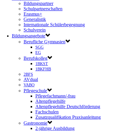
Bildungspartner
Schulpartnerschaften
Erasmus+
Generalistik
Internationale Schülerbegegnung
Schulverein
Bildungsangebote
Berufliche Gymnasien
SGG
EG
Berufskolleg
1BKST
1BKFHB
2BFS
AVdual
VABO
Pflegeschule
Pflegefachmann/-frau
Altenpflegehilfe
Altenpflegehilfe Deutschförderung
Fachschulen
Zusatzqualifikation Praxisanleitung
Gastronomie
2-jährige Ausbildung