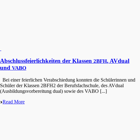
Abschlussfeierlichkeiten der Klassen
, AVdual
2BFH
und
VABO
Bei einer feier­li­chen Verab­schie­dung konnten die Schüle­rin­nen und
Schüler der Klassen 2BFH2 der Berufs­fach­schu­le, des AVdual
(Ausbil­dungs­vor­be­rei­tung dual) sowie des VABO [...]
Read More