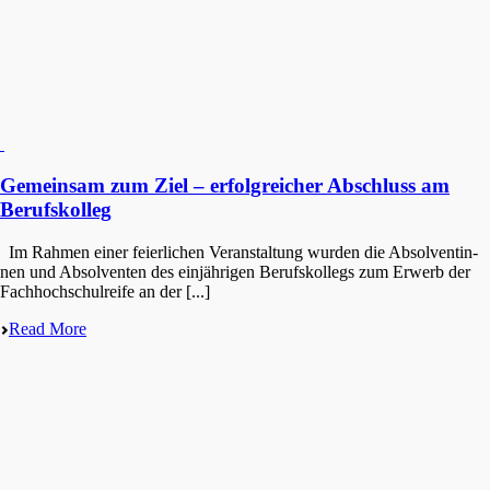
Gemeinsam zum Ziel – erfolgreicher Abschluss am
Berufskolleg
Im Rahmen einer feier­li­chen Veran­stal­tung wurden die Absol­ven­tin­
nen und Absol­ven­ten des einjäh­ri­gen Berufs­kol­legs zum Erwerb der
Fachhoch­schul­rei­fe an der [...]
Read More