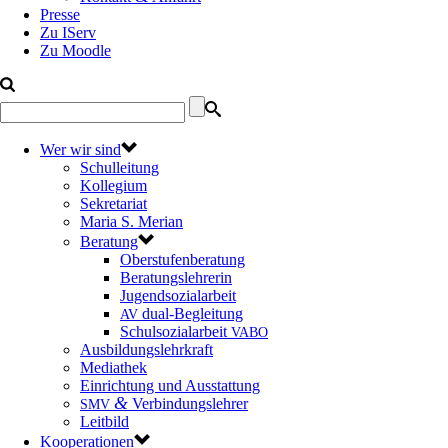
Presse
Zu IServ
Zu Moodle
Wer wir sind
Schulleitung
Kollegium
Sekretariat
Maria S. Merian
Beratung
Oberstufenberatung
Beratungslehrerin
Jugendsozialarbeit
dual-Begleitung
AV
Schulsozialarbeit
VABO
Ausbildungslehrkraft
Mediathek
Einrichtung und Ausstattung
&
Verbindungslehrer
SMV
Leitbild
Kooperationen