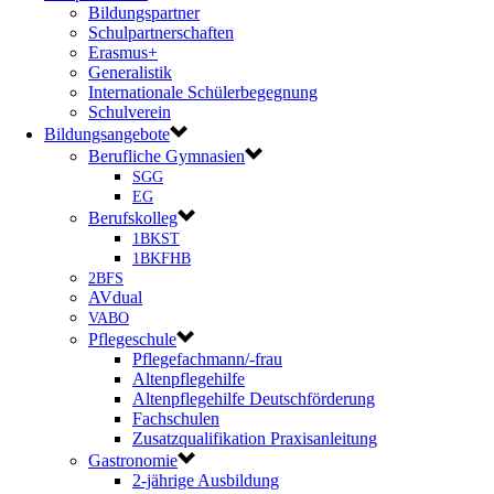
Bildungspartner
Schulpartnerschaften
Erasmus+
Generalistik
Internationale Schülerbegegnung
Schulverein
Bildungsangebote
Berufliche Gymnasien
SGG
EG
Berufskolleg
1BKST
1BKFHB
2BFS
AVdual
VABO
Pflegeschule
Pflegefachmann/-frau
Altenpflegehilfe
Altenpflegehilfe Deutschförderung
Fachschulen
Zusatzqualifikation Praxisanleitung
Gastronomie
2-jährige Ausbildung