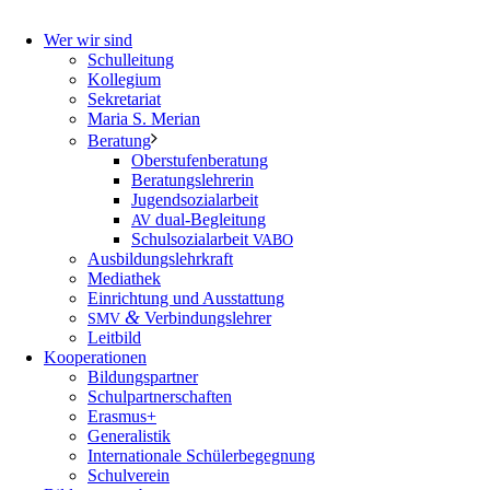
Wer wir sind
Schulleitung
Kollegium
Sekretariat
Maria S. Merian
Beratung
Oberstufenberatung
Beratungslehrerin
Jugendsozialarbeit
dual-Begleitung
AV
Schulsozialarbeit
VABO
Ausbildungslehrkraft
Mediathek
Einrichtung und Ausstattung
&
Verbindungslehrer
SMV
Leitbild
Kooperationen
Bildungspartner
Schulpartnerschaften
Erasmus+
Generalistik
Internationale Schülerbegegnung
Schulverein