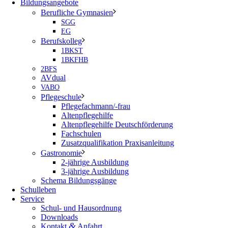
Bildungsangebote
Berufliche Gymnasien
SGG
EG
Berufskolleg
1BKST
1BKFHB
2BFS
AVdual
VABO
Pflegeschule
Pflegefachmann/-frau
Altenpflegehilfe
Altenpflegehilfe Deutschförderung
Fachschulen
Zusatzqualifikation Praxisanleitung
Gastronomie
2-jährige Ausbildung
3-jährige Ausbildung
Schema Bildungsgänge
Schulleben
Service
Schul- und Hausordnung
Downloads
&
Kontakt
Anfahrt