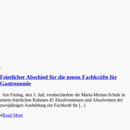
Feierlicher Abschied für die neuen Fachkräfte für
Gastronomie
Am Freitag, den 3. Juli, verab­schie­de­te die Maria-Merian-Schule in
einem feier­li­chen Rahmen 45 Absol­ven­tin­nen und Absol­ven­ten der
zweijäh­ri­gen Ausbil­dung zur Fachkraft für [...]
Read More