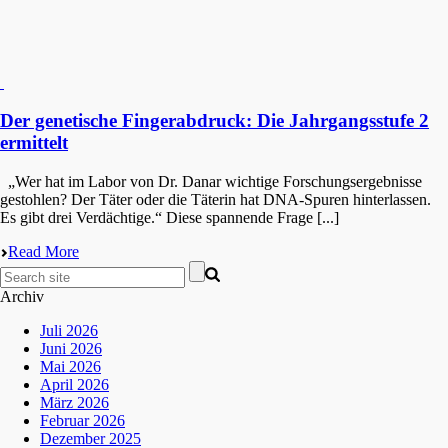
Der genetische Fingerabdruck: Die Jahrgangsstufe 2
ermittelt
„Wer hat im Labor von Dr. Danar wichti­ge Forschungs­er­geb­nis­se
gestoh­len? Der Täter oder die Täterin hat DNA-Spuren hinter­las­sen.
Es gibt drei Verdächtige.“ Diese spannen­de Frage [...]
Read More
Archiv
Juli 2026
Juni 2026
Mai 2026
April 2026
März 2026
Februar 2026
Dezember 2025