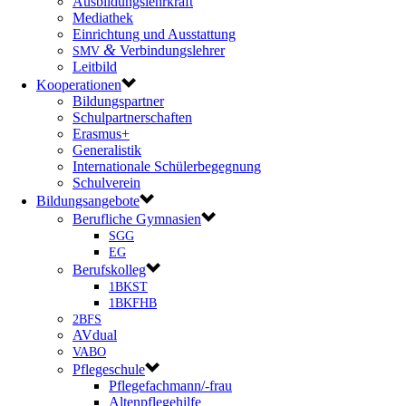
Ausbildungslehrkraft
Mediathek
Einrichtung und Ausstattung
&
Verbindungslehrer
SMV
Leitbild
Kooperationen
Bildungspartner
Schulpartnerschaften
Erasmus+
Generalistik
Internationale Schülerbegegnung
Schulverein
Bildungsangebote
Berufliche Gymnasien
SGG
EG
Berufskolleg
1BKST
1BKFHB
2BFS
AVdual
VABO
Pflegeschule
Pflegefachmann/-frau
Altenpflegehilfe