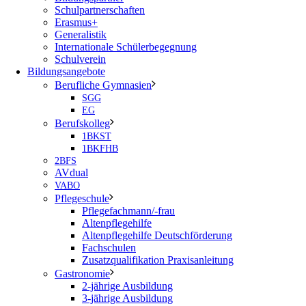
Schulpartnerschaften
Erasmus+
Generalistik
Internationale Schülerbegegnung
Schulverein
Bildungsangebote
Berufliche Gymnasien
SGG
EG
Berufskolleg
1BKST
1BKFHB
2BFS
AVdual
VABO
Pflegeschule
Pflegefachmann/-frau
Altenpflegehilfe
Altenpflegehilfe Deutschförderung
Fachschulen
Zusatzqualifikation Praxisanleitung
Gastronomie
2-jährige Ausbildung
3-jährige Ausbildung