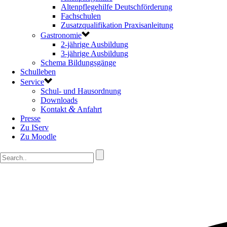
Altenpflegehilfe Deutschförderung
Fachschulen
Zusatzqualifikation Praxisanleitung
Gastronomie
2-jährige Ausbildung
3-jährige Ausbildung
Schema Bildungsgänge
Schulleben
Service
Schul- und Hausordnung
Downloads
&
Kontakt
Anfahrt
Presse
Zu IServ
Zu Moodle