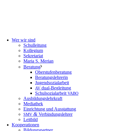
Wer wir sind
Schulleitung
Kollegium
Sekretariat
Maria S. Merian
Beratung
Oberstufenberatung
Beratungslehrerin
Jugendsozialarbeit
dual-Begleitung
AV
Schulsozialarbeit
VABO
Ausbildungslehrkraft
Mediathek
Einrichtung und Ausstattung
&
Verbindungslehrer
SMV
Leitbild
Kooperationen
Bildungspartner