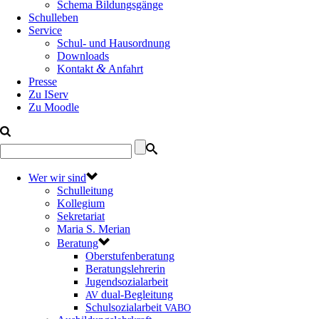
Schema Bildungsgänge
Schulleben
Service
Schul- und Hausordnung
Downloads
&
Kontakt
Anfahrt
Presse
Zu IServ
Zu Moodle
Wer wir sind
Schulleitung
Kollegium
Sekretariat
Maria S. Merian
Beratung
Oberstufenberatung
Beratungslehrerin
Jugendsozialarbeit
dual-Begleitung
AV
Schulsozialarbeit
VABO