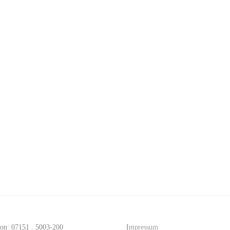
fon: 07151 . 5003-200
I
mpressum