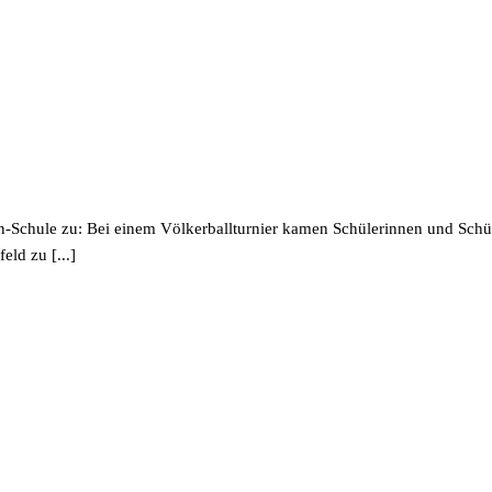
chule zu: Bei einem Völker­ball­tur­nier kamen Schüle­rin­nen und Schü
eld zu [...]