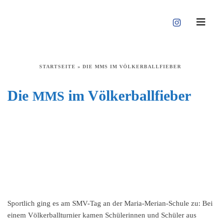
STARTSEITE
»
DIE MMS IM VÖLKERBALLFIEBER
Die
im Völkerballfieber
MMS
Sport­lich ging es am SMV-Tag an der Maria-Merian-Schule zu: Bei
einem Völker­ball­tur­nier kamen Schüle­rin­nen und Schüler aus