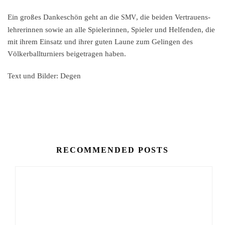
Ein großes Danke­schön geht an die
, die beiden Vertrau­ens­
SMV
leh­re­rin­nen sowie an alle Spiele­rin­nen, Spieler und Helfen­den, die
mit ihrem Einsatz und ihrer guten Laune zum Gelin­gen des
Völker­ball­tur­niers beigetra­gen haben.
Text und Bilder: Degen
RECOMMENDED POSTS