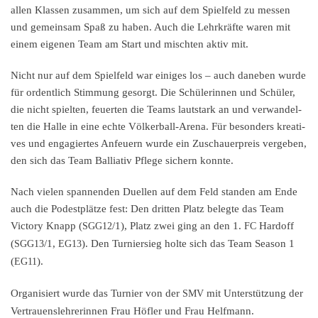
allen Klassen zusam­men, um sich auf dem Spiel­feld zu messen
und gemein­sam Spaß zu haben. Auch die Lehrkräf­te waren mit
einem eigenen Team am Start und misch­ten aktiv mit.
Nicht nur auf dem Spiel­feld war einiges los – auch daneben wurde
für ordent­lich Stimmung gesorgt. Die Schüle­rin­nen und Schüler,
die nicht spiel­ten, feuer­ten die Teams lautstark an und verwan­del­
ten die Halle in eine echte Völker­ball-Arena. Für beson­ders kreati­
ves und engagier­tes Anfeu­ern wurde ein Zuschau­er­preis verge­ben,
den sich das Team Ballia­tiv Pflege sichern konnte.
Nach vielen spannen­den Duellen auf dem Feld standen am Ende
auch die Podest­plät­ze fest: Den dritten Platz beleg­te das Team
Victo­ry Knapp (
/1), Platz zwei ging an den 1.
Hardoff
SGG12
FC
(
/1,
). Den Turnier­sieg holte sich das Team Season 1
SGG13
EG13
(
).
EG11
Organi­siert wurde das Turnier von der
mit Unter­stüt­zung der
SMV
Vertrau­ens­leh­re­rin­nen Frau Höfler und Frau Helfmann.