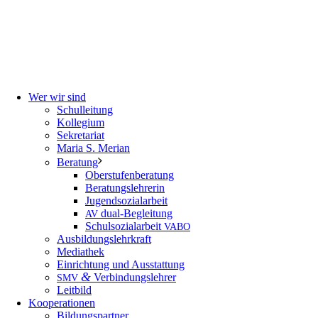
Wer wir sind
Schulleitung
Kollegium
Sekretariat
Maria S. Merian
Beratung
Oberstufenberatung
Beratungslehrerin
Jugendsozialarbeit
dual-Begleitung
AV
Schulsozialarbeit
VABO
Ausbildungslehrkraft
Mediathek
Einrichtung und Ausstattung
&
Verbindungslehrer
SMV
Leitbild
Kooperationen
Bildungspartner