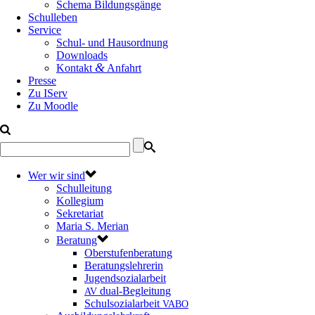
Schema Bildungsgänge
Schulleben
Service
Schul- und Hausordnung
Downloads
&
Kontakt
Anfahrt
Presse
Zu IServ
Zu Moodle
Wer wir sind
Schulleitung
Kollegium
Sekretariat
Maria S. Merian
Beratung
Oberstufenberatung
Beratungslehrerin
Jugendsozialarbeit
dual-Begleitung
AV
Schulsozialarbeit
VABO