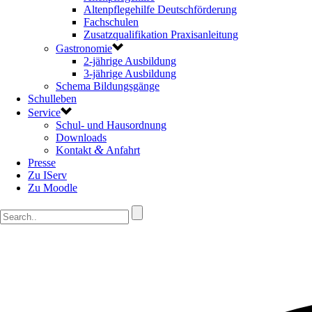
Altenpflegehilfe Deutschförderung
Fachschulen
Zusatzqualifikation Praxisanleitung
Gastronomie
2-jährige Ausbildung
3-jährige Ausbildung
Schema Bildungsgänge
Schulleben
Service
Schul- und Hausordnung
Downloads
&
Kontakt
Anfahrt
Presse
Zu IServ
Zu Moodle