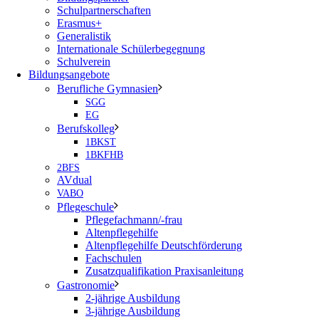
Schulpartnerschaften
Erasmus+
Generalistik
Internationale Schülerbegegnung
Schulverein
Bildungsangebote
Berufliche Gymnasien
SGG
EG
Berufskolleg
1BKST
1BKFHB
2BFS
AVdual
VABO
Pflegeschule
Pflegefachmann/-frau
Altenpflegehilfe
Altenpflegehilfe Deutschförderung
Fachschulen
Zusatzqualifikation Praxisanleitung
Gastronomie
2-jährige Ausbildung
3-jährige Ausbildung