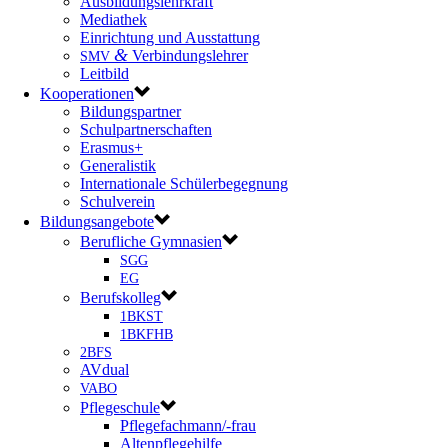
Ausbildungslehrkraft
Mediathek
Einrichtung und Ausstattung
&
Verbindungslehrer
SMV
Leitbild
Kooperationen
Bildungspartner
Schulpartnerschaften
Erasmus+
Generalistik
Internationale Schülerbegegnung
Schulverein
Bildungsangebote
Berufliche Gymnasien
SGG
EG
Berufskolleg
1BKST
1BKFHB
2BFS
AVdual
VABO
Pflegeschule
Pflegefachmann/-frau
Altenpflegehilfe