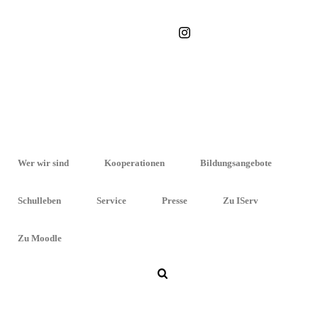
STARTSEITE
»
ARCHIVE FÜR DEZEMBER 2020
Wer wir sind
Kooperationen
Bildungsangebote
Schulleben
Service
Presse
Zu IServ
Zu Moodle