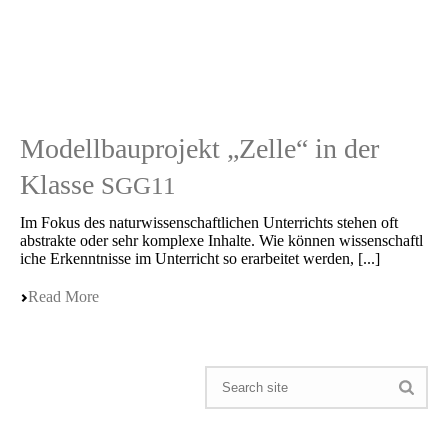
Modellbauprojekt „Zelle“ in der
Klasse
SGG11
Im Fokus des natur­wis­sen­schaft­li­chen Unter­richts stehen oft
abstrak­te oder sehr komple­xe Inhal­te. Wie können wissen­schaft­l
i­che Erkennt­nis­se im Unter­richt so erarbei­tet werden, [...]
Read More