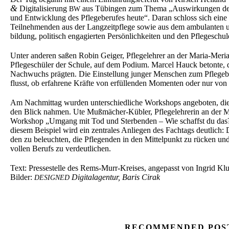
&
Digita­li­sie­rung
aus Tübin­gen zum Thema „Auswir­kun­gen der
BW
und Entwick­lung des Pflege­be­ru­fes heute“. Daran schloss sich eine 
Teilneh­men­den aus der Langzeit­pfle­ge sowie aus dem ambulan­ten un
bil­dung, politisch engagier­ten Persön­lich­kei­ten und den Pflege­schu­
Unter anderen saßen Robin Geiger, Pflege­leh­rer an der Maria-Mer
Pflege­schü­ler der Schule, auf dem Podium. Marcel Hauck beton­te, d
Nachwuchs prägten. Die Einstel­lung junger Menschen zum Pflege­b
flusst, ob erfah­re­ne Kräfte von erfül­len­den Momen­ten oder nur von 
Am Nachmit­tag wurden unter­schied­li­che Workshops angebo­ten, die 
den Blick nahmen. Ute Mußmä­cher-Kübler, Pflege­leh­re­rin an der M
Workshop „Umgang mit Tod und Sterben­den – Wie schaffst du das? M
diesem Beispiel wird ein zentra­les Anlie­gen des Fachtags deutlich: 
den zu beleuch­ten, die Pflegen­den in den Mittel­punkt zu rücken u
vol­len Berufs zu verdeutlichen.
Text: Presse­stel­le des Rems-Murr-Kreises, angepasst von Ingrid K
Bilder:
Digita­l­agen­tur, Baris Cirak
DESIGNED
RECOMMENDED POS