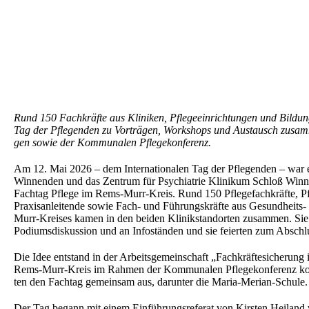
Rund 150 Fachkräf­te aus Klini­ken, Pflege­ein­rich­tun­gen und Bildungs
Tag der Pflegen­den zu Vorträ­gen, Workshops und Austausch zusam­m
gen sowie der Kommu­na­len Pflegekonferenz.
Am 12. Mai 2026 – dem Inter­na­tio­na­len Tag der Pflegen­den – wa
Winnen­den und das Zentrum für Psych­ia­trie Klini­kum Schloß Winne
Fachtag Pflege im Rems-Murr-Kreis. Rund 150 Pflege­fach­kräf­te, Pf
Praxis­an­lei­ten­de sowie Fach- und Führungs­kräf­te aus Gesund­heits-
Murr-Kreises kamen in den beiden Klinik­stand­or­ten zusam­men. Sie
Podiums­dis­kus­si­on und an Infostän­den und sie feier­ten zum Absch
Die Idee entstand in der Arbeits­ge­mein­schaft „Fachkräf­te­si­che­rung
Rems-Murr-Kreis im Rahmen der Kommu­na­len Pflege­kon­fe­renz koord
ten den Fachtag gemein­sam aus, darun­ter die Maria-Merian-Schule.
Der Tag begann mit einem Einfüh­rungs­re­fe­rat von Kirsten Heiland