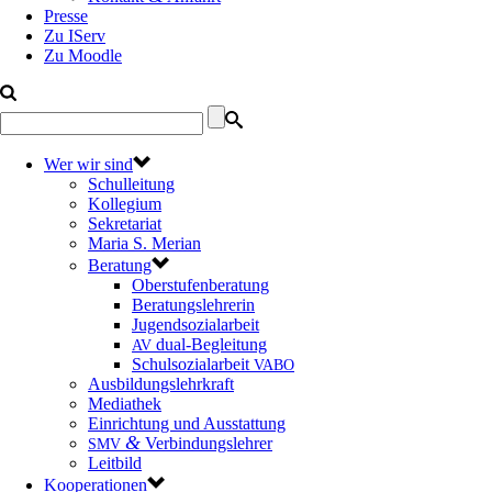
Presse
Zu IServ
Zu Moodle
Wer wir sind
Schulleitung
Kollegium
Sekretariat
Maria S. Merian
Beratung
Oberstufenberatung
Beratungslehrerin
Jugendsozialarbeit
dual-Begleitung
AV
Schulsozialarbeit
VABO
Ausbildungslehrkraft
Mediathek
Einrichtung und Ausstattung
&
Verbindungslehrer
SMV
Leitbild
Kooperationen