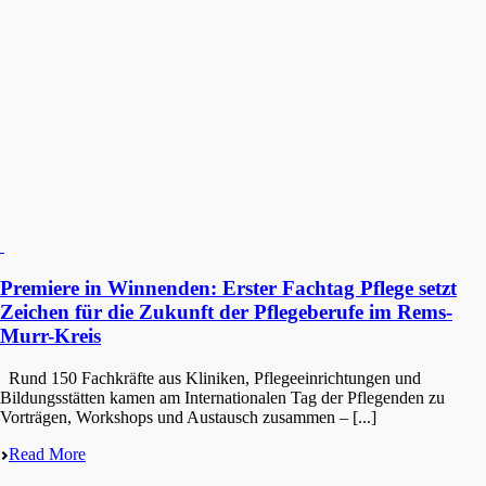
Premiere in Winnenden: Erster Fachtag Pflege setzt
Zeichen für die Zukunft der Pflegeberufe im Rems-
Murr-Kreis
Rund 150 Fachkräf­te aus Klini­ken, Pflege­ein­rich­tun­gen und
Bildungs­stät­ten kamen am Inter­na­tio­na­len Tag der Pflegen­den zu
Vorträ­gen, Workshops und Austausch zusam­men – [...]
Read More