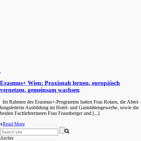
Erasmus+ Wien: Praxisnah lernen, europäisch
vernetzen, gemeinsam wachsen
Im Rahmen des Erasmus+-Programms hatten Frau Rotaru, die Abtei­
lungs­lei­te­rin Ausbil­dung im Hotel- und Gaststät­ten­ge­wer­be, sowie die
beiden Fachleh­re­rin­nen Frau Fraun­ber­ger und [...]
Read More
Archiv