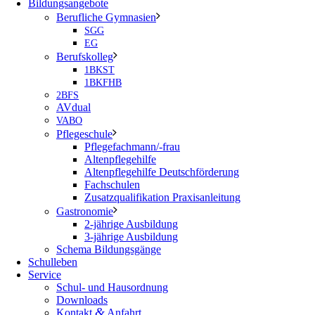
Bildungsangebote
Berufliche Gymnasien
SGG
EG
Berufskolleg
1BKST
1BKFHB
2BFS
AVdual
VABO
Pflegeschule
Pflegefachmann/-frau
Altenpflegehilfe
Altenpflegehilfe Deutschförderung
Fachschulen
Zusatzqualifikation Praxisanleitung
Gastronomie
2-jährige Ausbildung
3-jährige Ausbildung
Schema Bildungsgänge
Schulleben
Service
Schul- und Hausordnung
Downloads
&
Kontakt
Anfahrt