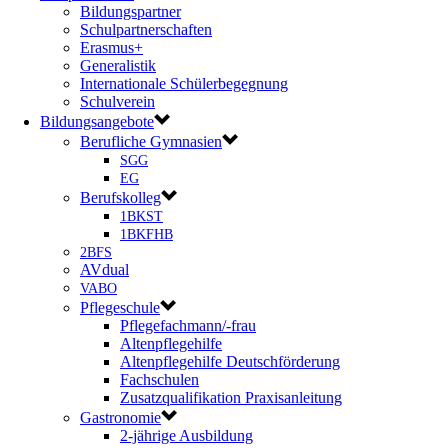
Bildungspartner
Schulpartnerschaften
Erasmus+
Generalistik
Internationale Schülerbegegnung
Schulverein
Bildungsangebote
Berufliche Gymnasien
SGG
EG
Berufskolleg
1BKST
1BKFHB
2BFS
AVdual
VABO
Pflegeschule
Pflegefachmann/-frau
Altenpflegehilfe
Altenpflegehilfe Deutschförderung
Fachschulen
Zusatzqualifikation Praxisanleitung
Gastronomie
2-jährige Ausbildung