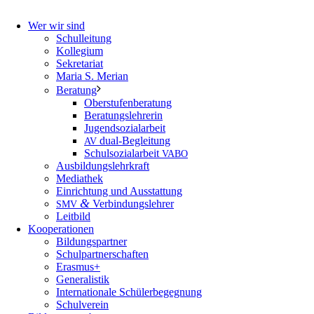
Wer wir sind
Schulleitung
Kollegium
Sekretariat
Maria S. Merian
Beratung
Oberstufenberatung
Beratungslehrerin
Jugendsozialarbeit
dual-Begleitung
AV
Schulsozialarbeit
VABO
Ausbildungslehrkraft
Mediathek
Einrichtung und Ausstattung
&
Verbindungslehrer
SMV
Leitbild
Kooperationen
Bildungspartner
Schulpartnerschaften
Erasmus+
Generalistik
Internationale Schülerbegegnung
Schulverein