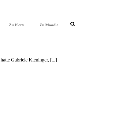
Zu IServ
Zu Moodle
te Gabrie­le Kienin­ger, [...]