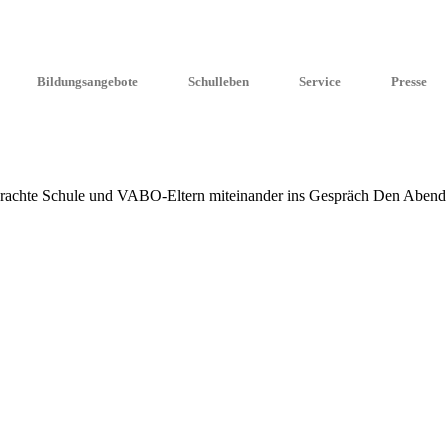
Bildungsangebote
Schulleben
Service
Presse
 brach­te Schule und VABO-Eltern mitein­an­der ins Gespräch Den Abend hat