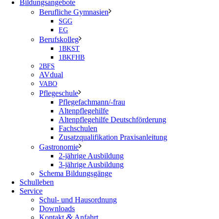
Bildungsangebote
Berufliche Gymnasien
SGG
EG
Berufskolleg
1BKST
1BKFHB
2BFS
AVdual
VABO
Pflegeschule
Pflegefachmann/-frau
Altenpflegehilfe
Altenpflegehilfe Deutschförderung
Fachschulen
Zusatzqualifikation Praxisanleitung
Gastronomie
2-jährige Ausbildung
3-jährige Ausbildung
Schema Bildungsgänge
Schulleben
Service
Schul- und Hausordnung
Downloads
&
Kontakt
Anfahrt