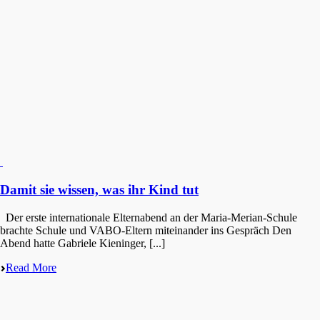
Damit sie wissen, was ihr Kind tut
Der erste inter­na­tio­na­le Eltern­abend an der Maria-Merian-Schule
brach­te Schule und VABO-Eltern mitein­an­der ins Gespräch Den
Abend hatte Gabrie­le Kienin­ger, [...]
Read More