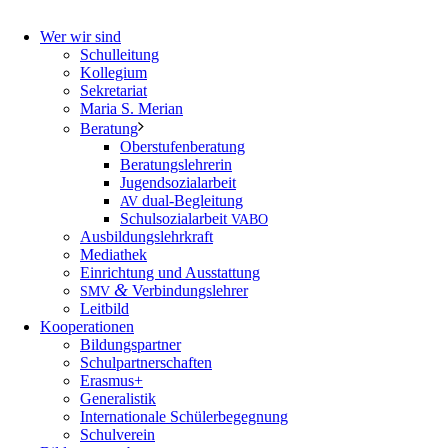
Wer wir sind
Schulleitung
Kollegium
Sekretariat
Maria S. Merian
Beratung
Oberstufenberatung
Beratungslehrerin
Jugendsozialarbeit
dual-Begleitung
AV
Schulsozialarbeit
VABO
Ausbildungslehrkraft
Mediathek
Einrichtung und Ausstattung
&
Verbindungslehrer
SMV
Leitbild
Kooperationen
Bildungspartner
Schulpartnerschaften
Erasmus+
Generalistik
Internationale Schülerbegegnung
Schulverein