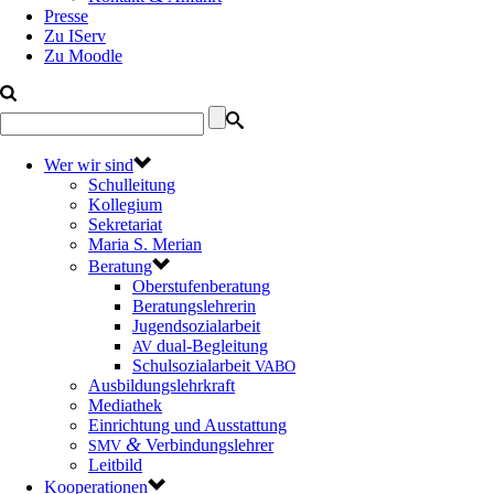
Presse
Zu IServ
Zu Moodle
Wer wir sind
Schulleitung
Kollegium
Sekretariat
Maria S. Merian
Beratung
Oberstufenberatung
Beratungslehrerin
Jugendsozialarbeit
dual-Begleitung
AV
Schulsozialarbeit
VABO
Ausbildungslehrkraft
Mediathek
Einrichtung und Ausstattung
&
Verbindungslehrer
SMV
Leitbild
Kooperationen