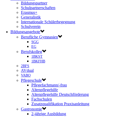
Bildungspartner
Schulpartnerschaften
Erasmus+
Generalistik
Internationale Schülerbegegnung
Schulverein
Bildungsangebote
Berufliche Gymnasien
SGG
EG
Berufskolleg
1BKST
1BKFHB
2BFS
AVdual
VABO
Pflegeschule
Pflegefachmann/-frau
Altenpflegehilfe
Altenpflegehilfe Deutschförderung
Fachschulen
Zusatzqualifikation Praxisanleitung
Gastronomie
2-jährige Ausbildung