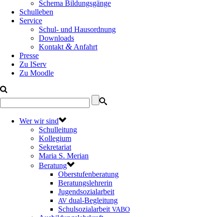
Schema Bildungsgänge
Schulleben
Service
Schul- und Hausordnung
Downloads
&
Kontakt
Anfahrt
Presse
Zu IServ
Zu Moodle
Wer wir sind
Schulleitung
Kollegium
Sekretariat
Maria S. Merian
Beratung
Oberstufenberatung
Beratungslehrerin
Jugendsozialarbeit
dual-Begleitung
AV
Schulsozialarbeit
VABO