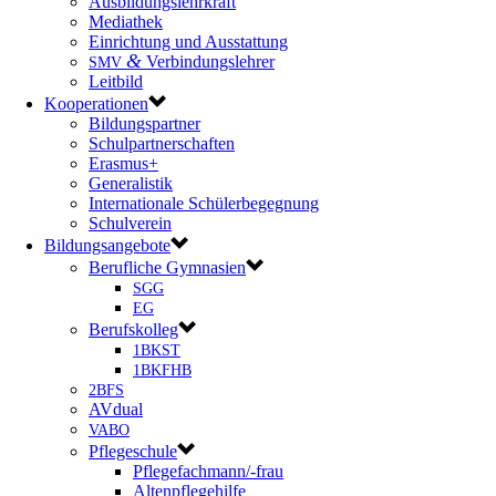
Ausbildungslehrkraft
Mediathek
Einrichtung und Ausstattung
&
Verbindungslehrer
SMV
Leitbild
Kooperationen
Bildungspartner
Schulpartnerschaften
Erasmus+
Generalistik
Internationale Schülerbegegnung
Schulverein
Bildungsangebote
Berufliche Gymnasien
SGG
EG
Berufskolleg
1BKST
1BKFHB
2BFS
AVdual
VABO
Pflegeschule
Pflegefachmann/-frau
Altenpflegehilfe