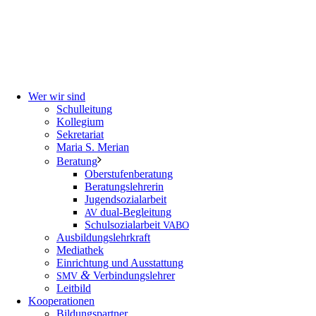
Wer wir sind
Schulleitung
Kollegium
Sekretariat
Maria S. Merian
Beratung
Oberstufenberatung
Beratungslehrerin
Jugendsozialarbeit
dual-Begleitung
AV
Schulsozialarbeit
VABO
Ausbildungslehrkraft
Mediathek
Einrichtung und Ausstattung
&
Verbindungslehrer
SMV
Leitbild
Kooperationen
Bildungspartner