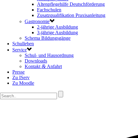
Altenpflegehilfe Deutschförderung
Fachschulen
Zusatzqualifikation Praxisanleitung
Gastronomie
2-jährige Ausbildung
3-jährige Ausbildung
Schema Bildungsgänge
Schulleben
Service
Schul- und Hausordnung
Downloads
&
Kontakt
Anfahrt
Presse
Zu IServ
Zu Moodle