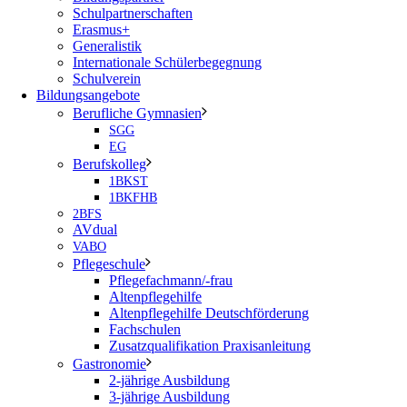
Schulpartnerschaften
Erasmus+
Generalistik
Internationale Schülerbegegnung
Schulverein
Bildungsangebote
Berufliche Gymnasien
SGG
EG
Berufskolleg
1BKST
1BKFHB
2BFS
AVdual
VABO
Pflegeschule
Pflegefachmann/-frau
Altenpflegehilfe
Altenpflegehilfe Deutschförderung
Fachschulen
Zusatzqualifikation Praxisanleitung
Gastronomie
2-jährige Ausbildung
3-jährige Ausbildung