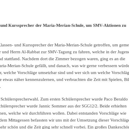
- und Kursspre­cher der Maria-Merian-Schule, um SMV-Aktio­nen zu
lassen- und Kursspre­cher der Maria-Merian-Schule getrof­fen, um geme
per und Herrn Al-Rabbat zur SMV-Tagung zu fahren, welche in der Jugen
nd statt­fand. Nachdem dort die Zimmer bezogen waren, ging es an die
Maria-Merian-Schule gefällt, und danach, was wir gerne verbes­sern würd
 welche Vorschlä­ge umsetz­bar sind und wer sich um welche Vorschlä­
etwas näher kennen­zu­ler­nen, und verbrach­ten die Zeit mit Spielen, Bil
.
chüler­spre­cher­wahl. Zum ersten Schüler­spre­cher wurde Paco Beral­do
r Schüler­spre­cher wurde Jannic Sommer aus der
/2. Beide erhiel­ten
SGG12
­nen, welche wir durch­füh­ren wollen. Dabei entstan­den Vorschlä­ge wie
 dem Mittag­essen befass­ten wir uns mit der Umset­zung dieser Vorschlä­g
 sehr schön und die Zeit ging sehr schnell vorbei. Ein großes Danke­schö