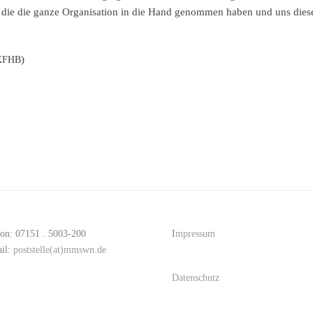
 die die ganze Organi­sa­ti­on in die Hand genom­men haben und uns dies
)
KFHB
fon: 07151 . 5003-200
I
mpressum
il:
poststelle(at)mmswn.de
Datenschutz