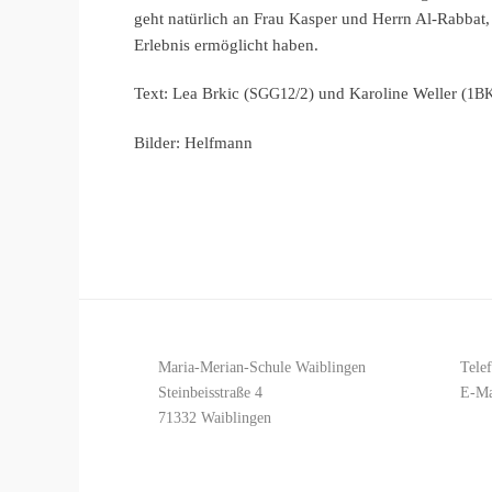
geht natür­lich an Frau Kasper und Herrn Al-Rabbat,
Erleb­nis ermög­licht haben.
Text: Lea Brkic (
/2) und Karoli­ne Weller (
SGG12
1B
Bilder: Helfmann
Maria-Merian-Schule Waiblingen
Tele
Steinbeisstraße 4
E-Ma
71332 Waiblingen