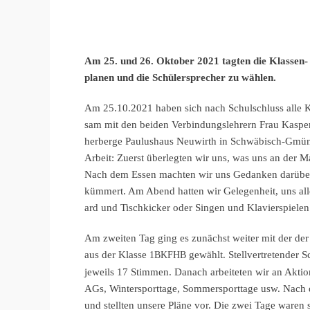
Am 25. und 26. Oktober 2021 tagten die Klassen
planen und die Schüler­spre­cher zu wählen.
Am 25.10.2021 haben sich nach Schul­schluss alle K
sam mit den beiden Verbin­dungs­leh­rern Frau Kas
her­ber­ge Paulus­haus Neuwirth in Schwä­bisch-Gmü
Arbeit: Zuerst überleg­ten wir uns, was uns an der 
Nach dem Essen machten wir uns Gedan­ken darüber,
kümmert. Am Abend hatten wir Gelegen­heit, uns alle 
ard und Tisch­ki­cker oder Singen und Klavierspielen
Am zweiten Tag ging es zunächst weiter mit der der S
aus der Klasse
gewählt. Stell­ver­tre­ten­de
1BKFHB
jeweils 17 Stimmen. Danach arbei­te­ten wir an Aktio
AGs, Winter­sport­ta­ge, Sommer­sport­ta­ge usw. Nach
und stell­ten unsere Pläne vor. Die zwei Tage waren