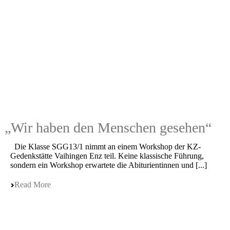
„
Wir haben den Menschen gesehen“
Die Klasse SGG13/1 nimmt an einem Workshop der KZ-
Gedenk­stät­te Vaihin­gen Enz teil. Keine klassi­sche Führung,
sondern ein Workshop erwar­te­te die Abitu­ri­en­tin­nen und [...]
Read More