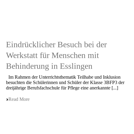
Eindrücklicher Besuch bei der
Werkstatt für Menschen mit
Behinderung in Esslingen
Im Rahmen der Unter­richts­the­ma­tik Teilha­be und Inklu­si­on
besuch­ten die Schüle­rin­nen und Schüler der Klasse 3BFP3 der
dreijäh­ri­ge Berufs­fach­schu­le für Pflege eine anerkann­te [...]
Read More