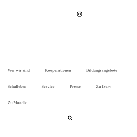
STARTSEITE
»
WERKSTATT FÜR MENSCHEN MIT BEHINDERUNG
Wer wir sind
Kooperationen
Bildungsangebote
Schulleben
Service
Presse
Zu IServ
Zu Moodle