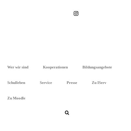
STARTSEITE
»
ZEITZEUGENGESPRÄCH MIT NADJA KLIER UND INGO
HASSELBACH ZUM THEMA „JUGEND IN DER DDR“
Wer wir sind
Kooperationen
Bildungsangebote
Zeitzeugengespräch mit Nadja Klie
Schulleben
Service
Presse
Zu IServ
zum Thema „Jugend in der
“
DDR
Zu Moodle