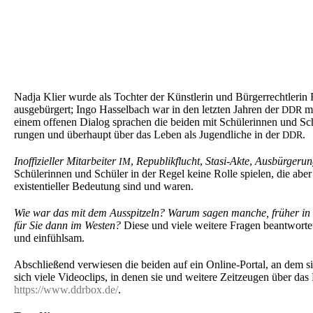
Nadja Klier wurde als Tochter der Künst­le­rin und Bürger­recht­le­ri
ausge­bür­gert; Ingo Hassel­bach war in den letzten Jahren der
me
DDR
einem offenen Dialog sprachen die beiden mit Schüle­rin­nen und S
run­gen und überhaupt über das Leben als Jugend­li­che in der
.
DDR
Inoffi­zi­el­ler Mitar­bei­ter
,
Republik­flucht
,
Stasi-Akte
,
Ausbür­ge­ru
IM
Schüle­rin­nen und Schüler in der Regel keine Rolle spielen, die abe
existen­ti­el­ler Bedeu­tung sind und waren.
Wie war das mit dem Ausspit­zeln? Warum sagen manche, früher in
für Sie dann im Westen?
Diese und viele weite­re Fragen beant­wor­t
und einfühlsam.
Abschlie­ßend verwie­sen die beiden auf ein Online-Portal, an dem si
sich viele Video­clips, in denen sie und weite­re Zeitzeu­gen über da
https://www.ddrbox.de/
.