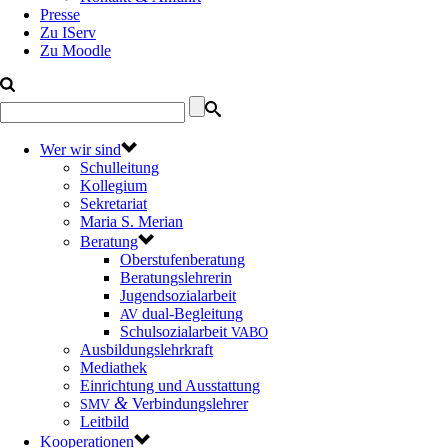
Presse
Zu IServ
Zu Moodle
Wer wir sind
Schulleitung
Kollegium
Sekretariat
Maria S. Merian
Beratung
Oberstufenberatung
Beratungslehrerin
Jugendsozialarbeit
dual-Begleitung
AV
Schulsozialarbeit
VABO
Ausbildungslehrkraft
Mediathek
Einrichtung und Ausstattung
&
Verbindungslehrer
SMV
Leitbild
Kooperationen