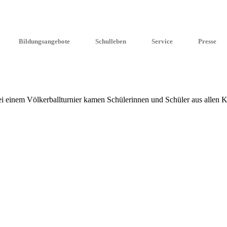
Bildungsangebote
Schulleben
Service
Presse
nem Völker­ball­tur­nier kamen Schüle­rin­nen und Schüler aus allen Kl