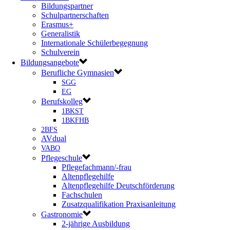
Bildungspartner
Schulpartnerschaften
Erasmus+
Generalistik
Internationale Schülerbegegnung
Schulverein
Bildungsangebote
Berufliche Gymnasien
SGG
EG
Berufskolleg
1BKST
1BKFHB
2BFS
AVdual
VABO
Pflegeschule
Pflegefachmann/-frau
Altenpflegehilfe
Altenpflegehilfe Deutschförderung
Fachschulen
Zusatzqualifikation Praxisanleitung
Gastronomie
2-jährige Ausbildung