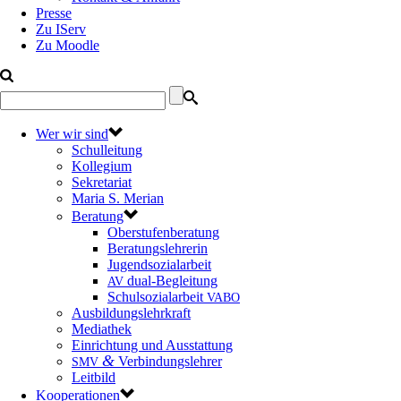
Presse
Zu IServ
Zu Moodle
Wer wir sind
Schulleitung
Kollegium
Sekretariat
Maria S. Merian
Beratung
Oberstufenberatung
Beratungslehrerin
Jugendsozialarbeit
dual-Begleitung
AV
Schulsozialarbeit
VABO
Ausbildungslehrkraft
Mediathek
Einrichtung und Ausstattung
&
Verbindungslehrer
SMV
Leitbild
Kooperationen