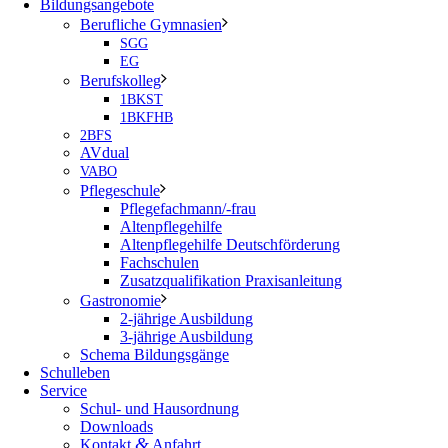
Bildungsangebote
Berufliche Gymnasien
SGG
EG
Berufskolleg
1BKST
1BKFHB
2BFS
AVdual
VABO
Pflegeschule
Pflegefachmann/-frau
Altenpflegehilfe
Altenpflegehilfe Deutschförderung
Fachschulen
Zusatzqualifikation Praxisanleitung
Gastronomie
2-jährige Ausbildung
3-jährige Ausbildung
Schema Bildungsgänge
Schulleben
Service
Schul- und Hausordnung
Downloads
&
Kontakt
Anfahrt