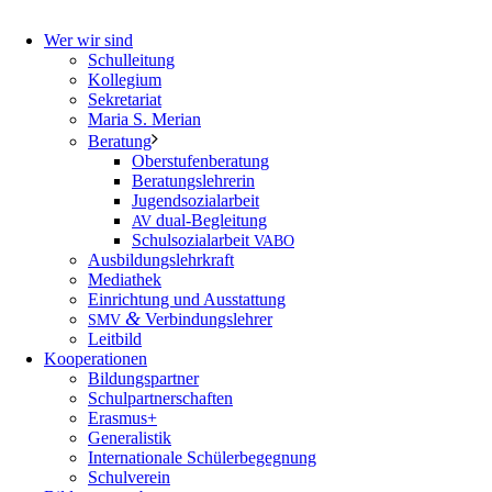
Wer wir sind
Schulleitung
Kollegium
Sekretariat
Maria S. Merian
Beratung
Oberstufenberatung
Beratungslehrerin
Jugendsozialarbeit
dual-Begleitung
AV
Schulsozialarbeit
VABO
Ausbildungslehrkraft
Mediathek
Einrichtung und Ausstattung
&
Verbindungslehrer
SMV
Leitbild
Kooperationen
Bildungspartner
Schulpartnerschaften
Erasmus+
Generalistik
Internationale Schülerbegegnung
Schulverein