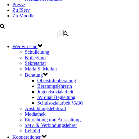
Presse
Zu IServ
Zu Moodle
Wer wir sind
Schulleitung
Kollegium
Sekretariat
Maria S. Merian
Beratung
Oberstufenberatung
Beratungslehrerin
Jugendsozialarbeit
dual-Begleitung
AV
Schulsozialarbeit
VABO
Ausbildungslehrkraft
Mediathek
Einrichtung und Ausstattung
&
Verbindungslehrer
SMV
Leitbild
Kooperationen