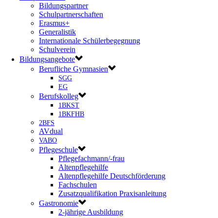
Bildungspartner
Schulpartnerschaften
Erasmus+
Generalistik
Internationale Schülerbegegnung
Schulverein
Bildungsangebote
Berufliche Gymnasien
SGG
EG
Berufskolleg
1BKST
1BKFHB
2BFS
AVdual
VABO
Pflegeschule
Pflegefachmann/-frau
Altenpflegehilfe
Altenpflegehilfe Deutschförderung
Fachschulen
Zusatzqualifikation Praxisanleitung
Gastronomie
2-jährige Ausbildung