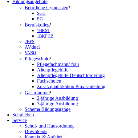
Bildungsangebote
Berufliche Gymnasien
SGG
EG
Berufskolleg
1BKST
1BKFHB
2BFS
AVdual
VABO
Pflegeschule
Pflegefachmann/-frau
Altenpflegehilfe
Altenpflegehilfe Deutschförderung
Fachschulen
Zusatzqualifikation Praxisanleitung
Gastronomie
2-jährige Ausbildung
3-jährige Ausbildung
Schema Bildungsgänge
Schulleben
Service
Schul- und Hausordnung
Downloads
&
Kontakt
Anfahrt