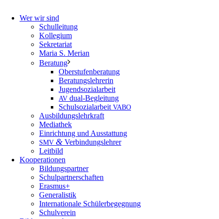
Wer wir sind
Schulleitung
Kollegium
Sekretariat
Maria S. Merian
Beratung
Oberstufenberatung
Beratungslehrerin
Jugendsozialarbeit
dual-Begleitung
AV
Schulsozialarbeit
VABO
Ausbildungslehrkraft
Mediathek
Einrichtung und Ausstattung
&
Verbindungslehrer
SMV
Leitbild
Kooperationen
Bildungspartner
Schulpartnerschaften
Erasmus+
Generalistik
Internationale Schülerbegegnung
Schulverein