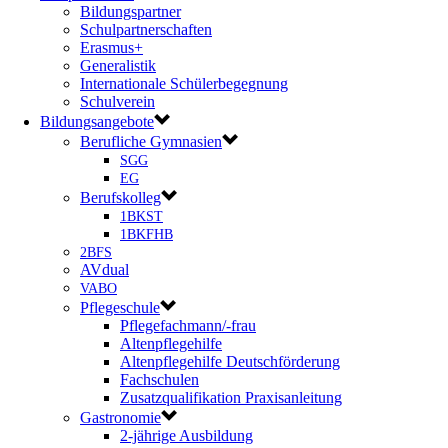
Bildungspartner
Schulpartnerschaften
Erasmus+
Generalistik
Internationale Schülerbegegnung
Schulverein
Bildungsangebote
Berufliche Gymnasien
SGG
EG
Berufskolleg
1BKST
1BKFHB
2BFS
AVdual
VABO
Pflegeschule
Pflegefachmann/-frau
Altenpflegehilfe
Altenpflegehilfe Deutschförderung
Fachschulen
Zusatzqualifikation Praxisanleitung
Gastronomie
2-jährige Ausbildung