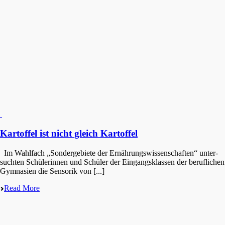
Kartoffel ist nicht gleich Kartoffel
Im Wahlfach „Sonder­ge­bie­te der Ernäh­rungs­wis­sen­schaf­ten“ unter­
such­ten Schüle­rin­nen und Schüler der Eingangs­klas­sen der beruf­li­chen
Gymna­si­en die Senso­rik von [...]
Read More