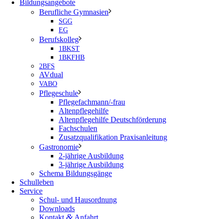
Bildungsangebote
Berufliche Gymnasien
SGG
EG
Berufskolleg
1BKST
1BKFHB
2BFS
AVdual
VABO
Pflegeschule
Pflegefachmann/-frau
Altenpflegehilfe
Altenpflegehilfe Deutschförderung
Fachschulen
Zusatzqualifikation Praxisanleitung
Gastronomie
2-jährige Ausbildung
3-jährige Ausbildung
Schema Bildungsgänge
Schulleben
Service
Schul- und Hausordnung
Downloads
&
Kontakt
Anfahrt