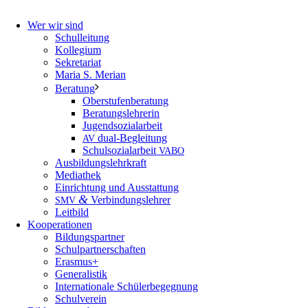
Wer wir sind
Schulleitung
Kollegium
Sekretariat
Maria S. Merian
Beratung
Oberstufenberatung
Beratungslehrerin
Jugendsozialarbeit
dual-Begleitung
AV
Schulsozialarbeit
VABO
Ausbildungslehrkraft
Mediathek
Einrichtung und Ausstattung
&
Verbindungslehrer
SMV
Leitbild
Kooperationen
Bildungspartner
Schulpartnerschaften
Erasmus+
Generalistik
Internationale Schülerbegegnung
Schulverein