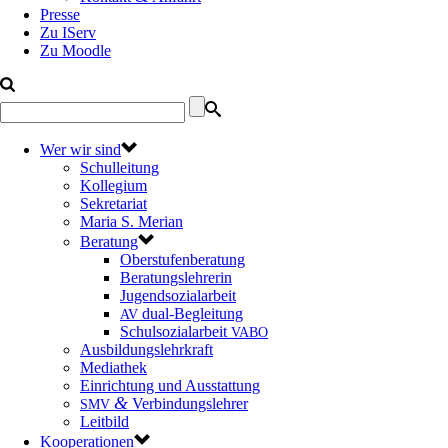
Presse
Zu IServ
Zu Moodle
Wer wir sind
Schulleitung
Kollegium
Sekretariat
Maria S. Merian
Beratung
Oberstufenberatung
Beratungslehrerin
Jugendsozialarbeit
dual-Begleitung
AV
Schulsozialarbeit
VABO
Ausbildungslehrkraft
Mediathek
Einrichtung und Ausstattung
&
Verbindungslehrer
SMV
Leitbild
Kooperationen