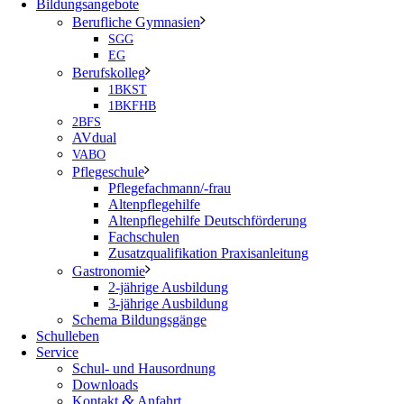
Bildungsangebote
Berufliche Gymnasien
SGG
EG
Berufskolleg
1BKST
1BKFHB
2BFS
AVdual
VABO
Pflegeschule
Pflegefachmann/-frau
Altenpflegehilfe
Altenpflegehilfe Deutschförderung
Fachschulen
Zusatzqualifikation Praxisanleitung
Gastronomie
2-jährige Ausbildung
3-jährige Ausbildung
Schema Bildungsgänge
Schulleben
Service
Schul- und Hausordnung
Downloads
&
Kontakt
Anfahrt