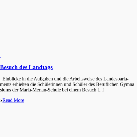
Besuch des Landtags
Einbli­cke in die Aufga­ben und die Arbeits­wei­se des Landes­par­la­
ments erhiel­ten die Schüle­rin­nen und Schüler des Beruf­li­chen Gymna­
si­ums der Maria-Merian-Schule bei einem Besuch [...]
Read More