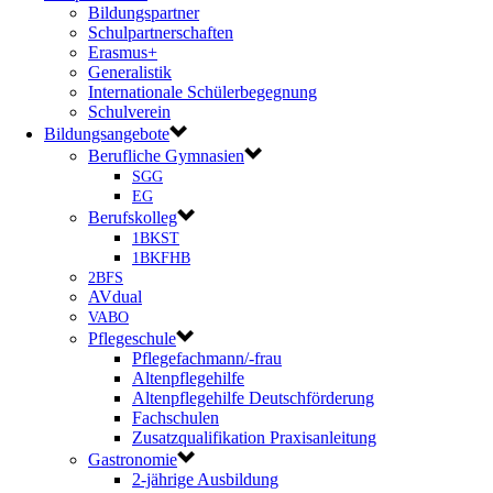
Bildungspartner
Schulpartnerschaften
Erasmus+
Generalistik
Internationale Schülerbegegnung
Schulverein
Bildungsangebote
Berufliche Gymnasien
SGG
EG
Berufskolleg
1BKST
1BKFHB
2BFS
AVdual
VABO
Pflegeschule
Pflegefachmann/-frau
Altenpflegehilfe
Altenpflegehilfe Deutschförderung
Fachschulen
Zusatzqualifikation Praxisanleitung
Gastronomie
2-jährige Ausbildung