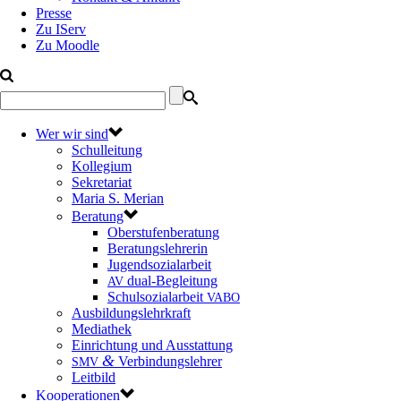
Presse
Zu IServ
Zu Moodle
Wer wir sind
Schulleitung
Kollegium
Sekretariat
Maria S. Merian
Beratung
Oberstufenberatung
Beratungslehrerin
Jugendsozialarbeit
dual-Begleitung
AV
Schulsozialarbeit
VABO
Ausbildungslehrkraft
Mediathek
Einrichtung und Ausstattung
&
Verbindungslehrer
SMV
Leitbild
Kooperationen