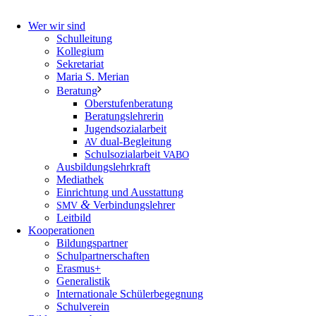
Wer wir sind
Schulleitung
Kollegium
Sekretariat
Maria S. Merian
Beratung
Oberstufenberatung
Beratungslehrerin
Jugendsozialarbeit
dual-Begleitung
AV
Schulsozialarbeit
VABO
Ausbildungslehrkraft
Mediathek
Einrichtung und Ausstattung
&
Verbindungslehrer
SMV
Leitbild
Kooperationen
Bildungspartner
Schulpartnerschaften
Erasmus+
Generalistik
Internationale Schülerbegegnung
Schulverein