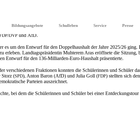
ments erhiel­ten die Schüle­rin­nen und Schüler des Beruf­li­chen Gymna­
Bildungsangebote
Schulleben
Service
Presse
te neben einer Einfüh­rung in die Parla­ments­ar­beit und der Teilnah­me a
/
und AfD.
FDP
DVP
es um den Entwurf für den Doppel­haus­halt der Jahre 2025/26 ging. Die 
u erleben. Landtags­prä­si­den­tin Muhte­rem Aras eröff­ne­te die Sitzung, 
nen Entwurf für den 136-Milli­ar­den-Euro-Haushalt präsentierte.
der verschie­de­nen Fraktio­nen konnten die Schüle­rin­nen und Schüler dan
 Storz (
), Anton Baron (AfD) und Julia Goll (
) stell­ten sich d
SPD
FDP
mokra­ti­sche Partei­en auszeichnet.
te, bei dem die Schüle­rin­nen und Schüler bei einer Entde­ckungs­tour