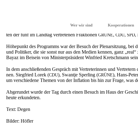
Einbli­cke in die Aufga­ben und die Arbeits­wei­se des Landes­par­la­
Wer wir sind
Kooperationen
Baden-Württem­berg in Stutt­gart. Das zweistün­di­ge Programm umfass­
ten der fünf im Landtag vertre­te­nen Fraktio­nen
,
,
,
GRÜNE
CDU
SPD
Höhepunkt des Programms war der Besuch der Plenar­sit­zung, bei der 
und Politi­ker, die sie sonst nur aus den Medien kennen, ganz „real“ z
Bayaz im Beisein von Minis­ter­prä­si­dent Winfried Kretsch­mann sei
In dem anschlie­ßen­den Gespräch mit Vertre­te­rin­nen und Vertre­tern 
nen. Siegfried Lorek (
), Swant­je Sperling (
), Hans-Peter
CDU
GRÜNE
um verschie­de­ne Themen von der Infla­ti­on bis hin zur Frage, was de
Abgerun­det wurde der Tag durch einen Besuch im Haus der Geschich­
heute erkundeten.
Text: Degen
Bilder: Höfler