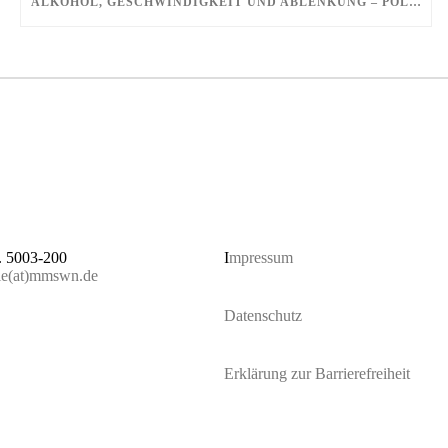
ALKOHOL, GESCHWINDIGKEIT UND ABLENKUNG – POLIZEIPROJEKT ZUR VERKEHRSSICHERHEIT
. 5003-200
I
mpressum
lle(at)mmswn.de
Datenschutz
Erklärung zur Barrierefreiheit