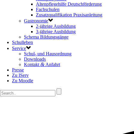
Altenpflegehilfe Deutschförderung
Fachschulen
Zusatzqualifikation Praxisanleitung
Gastronomie
2-jährige Ausbildung
3-jährige Ausbildung
Schema Bildungsgänge
Schulleben
Service
Schul- und Hausordnung
Downloads
&
Kontakt
Anfahrt
Presse
Zu IServ
Zu Moodle