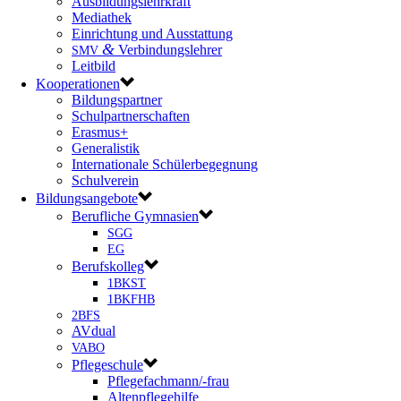
Ausbildungslehrkraft
Mediathek
Einrichtung und Ausstattung
&
Verbindungslehrer
SMV
Leitbild
Kooperationen
Bildungspartner
Schulpartnerschaften
Erasmus+
Generalistik
Internationale Schülerbegegnung
Schulverein
Bildungsangebote
Berufliche Gymnasien
SGG
EG
Berufskolleg
1BKST
1BKFHB
2BFS
AVdual
VABO
Pflegeschule
Pflegefachmann/-frau
Altenpflegehilfe