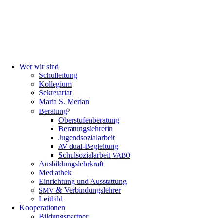
Wer wir sind
Schulleitung
Kollegium
Sekretariat
Maria S. Merian
Beratung
Oberstufenberatung
Beratungslehrerin
Jugendsozialarbeit
dual-Begleitung
AV
Schulsozialarbeit
VABO
Ausbildungslehrkraft
Mediathek
Einrichtung und Ausstattung
&
Verbindungslehrer
SMV
Leitbild
Kooperationen
Bildungspartner