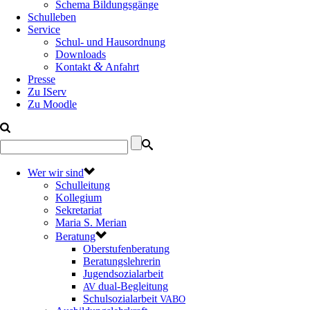
Schema Bildungsgänge
Schulleben
Service
Schul- und Hausordnung
Downloads
&
Kontakt
Anfahrt
Presse
Zu IServ
Zu Moodle
Wer wir sind
Schulleitung
Kollegium
Sekretariat
Maria S. Merian
Beratung
Oberstufenberatung
Beratungslehrerin
Jugendsozialarbeit
dual-Begleitung
AV
Schulsozialarbeit
VABO