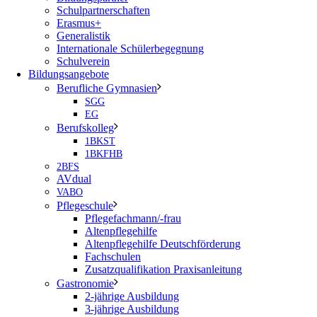
Schulpartnerschaften
Erasmus+
Generalistik
Internationale Schülerbegegnung
Schulverein
Bildungsangebote
Berufliche Gymnasien
SGG
EG
Berufskolleg
1BKST
1BKFHB
2BFS
AVdual
VABO
Pflegeschule
Pflegefachmann/-frau
Altenpflegehilfe
Altenpflegehilfe Deutschförderung
Fachschulen
Zusatzqualifikation Praxisanleitung
Gastronomie
2-jährige Ausbildung
3-jährige Ausbildung