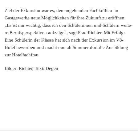
Ziel der Exkur­si­on war es, den angehen­den Fachkräf­ten im
Gastge­wer­be neue Möglich­kei­ten für ihre Zukunft zu eröff­nen.
„Es ist mir wichtig, dass ich den Schüle­rin­nen und Schülern weite­
re Berufs­per­spek­ti­ven aufzei­ge“, sagt Frau Richter. Mit Erfolg:
Eine Schüle­rin der Klasse hat sich nach der Exkur­si­on im V8-
Hotel bewor­ben und macht nun ab Sommer dort die Ausbil­dung
zur Hotelfachfrau.
Bilder: Richter, Text: Degen