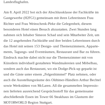
Landesflughafen.
Am 8. April 2022 bot sich der Abschluss­klas­se der Fachkräf­te im
Gastge­wer­be (
) gemein­sam mit ihren Lehre­rin­nen Frau
H2FG1
Richter und Frau Weinschenk-Pirke die Gelegen­heit, diesem
beson­de­ren Hotel einen Besuch abzustat­ten. Zwei Stunden lang
nahmen sich Inhaber Simeon Schad und sein Mitar­bei­ter Zeit, um
die 12 angehen­den Fachkräf­te und ihre beiden Lehre­rin­nen durch
das Hotel mit seinen 153 Design- und Themen­zim­mern, Appar­te­
ments, Tagungs- und Eventräu­men, Restau­rant und Bar zu führen.
Eindruck machte dabei nicht nur die Themen­zim­mer mit von
Künst­lern indivi­du­ell gestal­te­ten Wandma­le­rei­en und Möbel­bau,
sondern auch das Restau­rant, wo ein Dodge-Pick-up geparkt ist
und die Gäste unter einem „Felgen­him­mel“ Platz nehmen, oder
auch die Ausstel­lungs­räu­me des Oldti­mer-Händlers Arthur Bechtel
sowie Werkstät­ten von McLaren. All die gesam­mel­ten Impres­sio­
nen liefer­ten ausrei­chend Gesprächs­stoff für das gemein­sa­me
abschlie­ßen­de Essen im Tower 66 Steak­haus im Glasturm der
Region Stuttgart.
MOTORWORLD