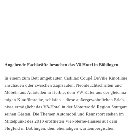
Angehen­de Fachkräf­te besuchen das
Hotel in Böblingen
V8
In einem zum Bett umgebau­ten Cadil­lac Coupé DeVille Kinofil­me
anschau­en oder zwischen Zapfsäu­len, Neonleucht­schrif­ten und
Möbeln aus Autotei­len in Herbie, dem
Käfer aus der gleich­na­
VW
mi­gen Kinofilm­rei­he, schla­fen – diese außer­ge­wöhn­li­chen Erleb­
nis­se ermög­licht das V8-Hotel in der Motor­world Region Stutt­gart
seinen Gästen. Die Themen Automo­bil und Rennsport stehen im
Mittel­punkt des 2018 eröff­ne­ten Vier-Sterne-Hauses auf dem
Flugfeld in Böblin­gen, dem ehema­li­gen württem­ber­gi­schen