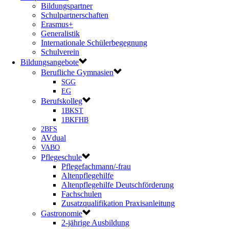
Bildungspartner
Schulpartnerschaften
Erasmus+
Generalistik
Internationale Schülerbegegnung
Schulverein
Bildungsangebote
Berufliche Gymnasien
SGG
EG
Berufskolleg
1BKST
1BKFHB
2BFS
AVdual
VABO
Pflegeschule
Pflegefachmann/-frau
Altenpflegehilfe
Altenpflegehilfe Deutschförderung
Fachschulen
Zusatzqualifikation Praxisanleitung
Gastronomie
2-jährige Ausbildung