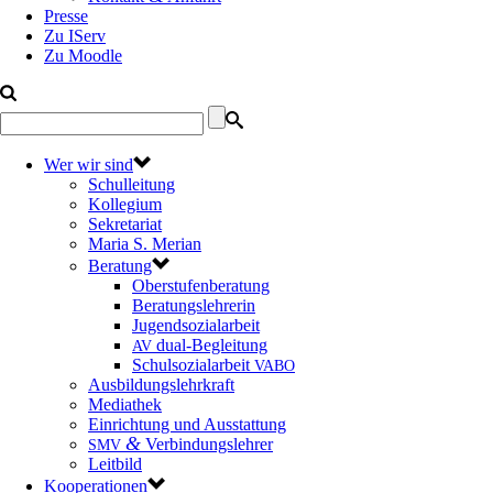
Presse
Zu IServ
Zu Moodle
Wer wir sind
Schulleitung
Kollegium
Sekretariat
Maria S. Merian
Beratung
Oberstufenberatung
Beratungslehrerin
Jugendsozialarbeit
dual-Begleitung
AV
Schulsozialarbeit
VABO
Ausbildungslehrkraft
Mediathek
Einrichtung und Ausstattung
&
Verbindungslehrer
SMV
Leitbild
Kooperationen