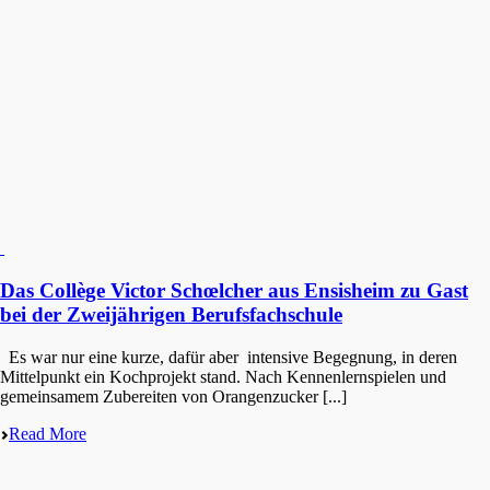
Das Collège Victor Schœlcher aus Ensisheim zu Gast
bei der Zweijährigen Berufsfachschule
Es war nur eine kurze, dafür aber inten­si­ve Begeg­nung, in deren
Mittel­punkt ein Kochpro­jekt stand. Nach Kennen­lern­spie­len und
gemein­sa­mem Zuberei­ten von Orangen­zu­cker [...]
Read More