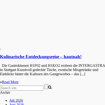
Kulinarische Entdeckungsreise – hautnah!
Die Gastro­klas­sen H1F02 und H1KO2 erobern die INTERGASTRA
in Stuttgart Kunst­voll gedeck­te Tische, exoti­sche Mixge­trän­ke und
Einbli­cke hinter die Kulis­sen des Gastge­wer­bes – das [...]
Read More
Archiv
Juli 2026
Juni 2026