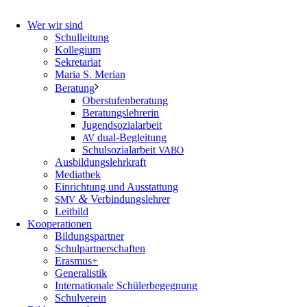
Wer wir sind
Schulleitung
Kollegium
Sekretariat
Maria S. Merian
Beratung
Oberstufenberatung
Beratungslehrerin
Jugendsozialarbeit
dual-Begleitung
AV
Schulsozialarbeit
VABO
Ausbildungslehrkraft
Mediathek
Einrichtung und Ausstattung
&
Verbindungslehrer
SMV
Leitbild
Kooperationen
Bildungspartner
Schulpartnerschaften
Erasmus+
Generalistik
Internationale Schülerbegegnung
Schulverein