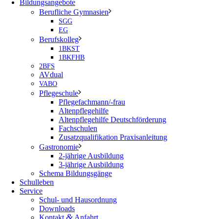
Bildungsangebote
Berufliche Gymnasien
SGG
EG
Berufskolleg
1BKST
1BKFHB
2BFS
AVdual
VABO
Pflegeschule
Pflegefachmann/-frau
Altenpflegehilfe
Altenpflegehilfe Deutschförderung
Fachschulen
Zusatzqualifikation Praxisanleitung
Gastronomie
2-jährige Ausbildung
3-jährige Ausbildung
Schema Bildungsgänge
Schulleben
Service
Schul- und Hausordnung
Downloads
&
Kontakt
Anfahrt