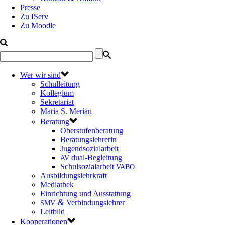
Presse
Zu IServ
Zu Moodle
Wer wir sind
Schulleitung
Kollegium
Sekretariat
Maria S. Merian
Beratung
Oberstufenberatung
Beratungslehrerin
Jugendsozialarbeit
dual-Begleitung
AV
Schulsozialarbeit
VABO
Ausbildungslehrkraft
Mediathek
Einrichtung und Ausstattung
&
Verbindungslehrer
SMV
Leitbild
Kooperationen