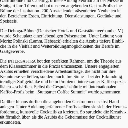
Gastro­no­mie und Catering, öffne­te Anfang Febru­ar auf der Messe in
Stutt­gart ihre Türen und bot unseren angehen­den Gastro-Profis eine
Bühne der Inspi­ra­ti­on. 200 Ausstel­len­de präsen­tier­ten Neuhei­ten in
den Berei­chen: Essen, Einrich­tung, Dienst­leis­tun­gen, Geträn­ke und
Speiseeis.
Die Dehoga-Bühne (Deutscher Hotel- und Gaststät­ten­ver­band e. V.)
wurde Schau­platz einer leben­di­gen Präsen­ta­ti­on. Unter Leitung von
Moritz Polin­ski (Lamm, Hebsack) erhiel­ten die Azubis tiefe­re Einbli­
cke in die Vielfalt und Weiter­bil­dungs­mög­lich­kei­ten der Berufe im
Gastgewerbe.
Die
bot den perfek­ten Rahmen, um die Theorie aus
INTERGASTRA
dem Klassen­zim­mer in die Praxis umzuset­zen. Unsere engagier­ten
Azubis erhiel­ten verschie­de­ne Arbeits­auf­trä­ge, die nicht nur ihre
Kennt­nis­se vertief­ten, sondern auch ihre Sinne – bei der Erkun­dung
trendi­ger Softge­trän­ke und beim Probie­ren inter­es­san­ter Kaffee­spe­zia­
li­tä­ten – schärf­ten. Selbst die Gesprächs­hür­de mit inter­na­tio­na­len
Kaffee-Profis beim „Stutt­gar­ter Coffee Summit“ wurde genommen.
Darüber hinaus durften die angehen­den Gastro­no­men selbst Hand
anlegen. Unter Anlei­tung erfah­re­ner Profis stell­ten sie sich der Heraus­
for­de­rung, kunst­vol­le Cocktails zu kreieren. So sprudel­te die Kreati­vi­
tät förmlich über, als die Azubis die Geheim­nis­se der Cocktail­kunst
erkundeten.