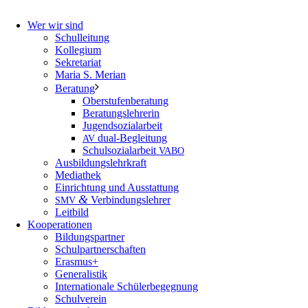
Wer wir sind
Schulleitung
Kollegium
Sekretariat
Maria S. Merian
Beratung
Oberstufenberatung
Beratungslehrerin
Jugendsozialarbeit
dual-Begleitung
AV
Schulsozialarbeit
VABO
Ausbildungslehrkraft
Mediathek
Einrichtung und Ausstattung
&
Verbindungslehrer
SMV
Leitbild
Kooperationen
Bildungspartner
Schulpartnerschaften
Erasmus+
Generalistik
Internationale Schülerbegegnung
Schulverein