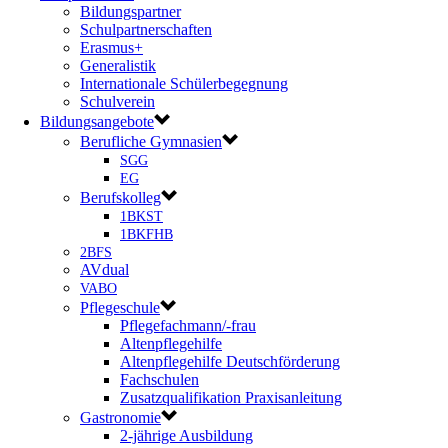
Bildungspartner
Schulpartnerschaften
Erasmus+
Generalistik
Internationale Schülerbegegnung
Schulverein
Bildungsangebote
Berufliche Gymnasien
SGG
EG
Berufskolleg
1BKST
1BKFHB
2BFS
AVdual
VABO
Pflegeschule
Pflegefachmann/-frau
Altenpflegehilfe
Altenpflegehilfe Deutschförderung
Fachschulen
Zusatzqualifikation Praxisanleitung
Gastronomie
2-jährige Ausbildung