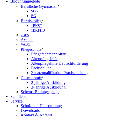
Bildungsangebote
Berufliche Gymnasien
SGG
EG
Berufskolleg
1BKST
1BKFHB
2BFS
AVdual
VABO
Pflegeschule
Pflegefachmann/-frau
Altenpflegehilfe
Altenpflegehilfe Deutschförderung
Fachschulen
Zusatzqualifikation Praxisanleitung
Gastronomie
2-jährige Ausbildung
3-jährige Ausbildung
Schema Bildungsgänge
Schulleben
Service
Schul- und Hausordnung
Downloads
&
Kontakt
Anfahrt