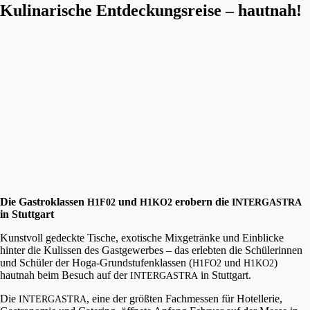
Kulinarische Entdeckungsreise – hautnah!
Die Gastro­klas­sen
und
erobern die
H1F02
H1KO2
INTERGASTRA
in Stuttgart
Kunst­voll gedeck­te Tische, exoti­sche Mixge­trän­ke und Einbli­cke
hinter die Kulis­sen des Gastge­wer­bes – das erleb­ten die Schüle­rin­nen
und Schüler der Hoga-Grund­stu­fen­klas­sen (
und
)
H1FO2
H1KO2
hautnah beim Besuch auf der
in Stuttgart.
INTERGASTRA
Die
, eine der größten Fachmes­sen für Hotel­le­rie,
INTERGASTRA