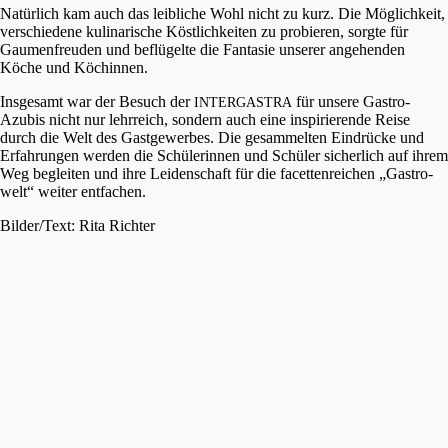
Natür­lich kam auch das leibli­che Wohl nicht zu kurz. Die Möglich­keit,
verschie­de­ne kulina­ri­sche Köstlich­kei­ten zu probie­ren, sorgte für
Gaumen­freu­den und beflü­gel­te die Fanta­sie unserer angehen­den
Köche und Köchinnen.
Insge­samt war der Besuch der
für unsere Gastro-
INTERGASTRA
Azubis nicht nur lehrreich, sondern auch eine inspi­rie­ren­de Reise
durch die Welt des Gastge­wer­bes. Die gesam­mel­ten Eindrü­cke und
Erfah­run­gen werden die Schüle­rin­nen und Schüler sicher­lich auf ihrem
Weg beglei­ten und ihre Leiden­schaft für die facet­ten­rei­chen „Gastro­
welt“ weiter entfachen.
Bilder/Text: Rita Richter