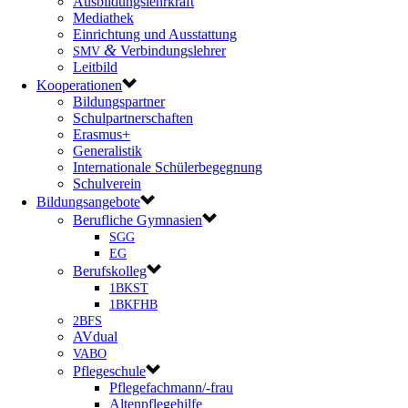
Ausbildungslehrkraft
Mediathek
Einrichtung und Ausstattung
&
Verbindungslehrer
SMV
Leitbild
Kooperationen
Bildungspartner
Schulpartnerschaften
Erasmus+
Generalistik
Internationale Schülerbegegnung
Schulverein
Bildungsangebote
Berufliche Gymnasien
SGG
EG
Berufskolleg
1BKST
1BKFHB
2BFS
AVdual
VABO
Pflegeschule
Pflegefachmann/-frau
Altenpflegehilfe