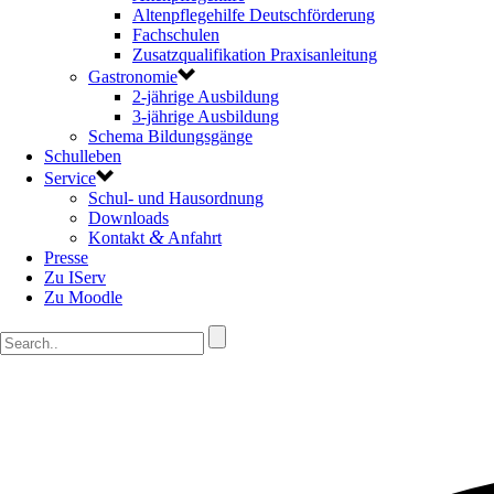
Altenpflegehilfe Deutschförderung
Fachschulen
Zusatzqualifikation Praxisanleitung
Gastronomie
2-jährige Ausbildung
3-jährige Ausbildung
Schema Bildungsgänge
Schulleben
Service
Schul- und Hausordnung
Downloads
&
Kontakt
Anfahrt
Presse
Zu IServ
Zu Moodle