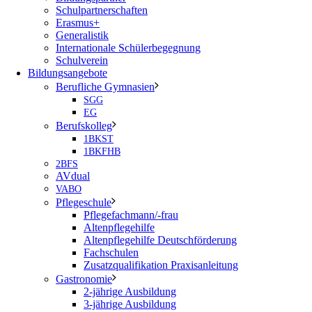
Schulpartnerschaften
Erasmus+
Generalistik
Internationale Schülerbegegnung
Schulverein
Bildungsangebote
Berufliche Gymnasien
SGG
EG
Berufskolleg
1BKST
1BKFHB
2BFS
AVdual
VABO
Pflegeschule
Pflegefachmann/-frau
Altenpflegehilfe
Altenpflegehilfe Deutschförderung
Fachschulen
Zusatzqualifikation Praxisanleitung
Gastronomie
2-jährige Ausbildung
3-jährige Ausbildung