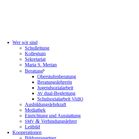
Wer wir sind
Schulleitung
Kollegium
Sekretariat
Maria S. Merian
Beratung
Oberstufenberatung
Beratungslehrerin
Jugendsozialarbeit
dual-Begleitung
AV
Schulsozialarbeit
VABO
Ausbildungslehrkraft
Mediathek
Einrichtung und Ausstattung
&
Verbindungslehrer
SMV
Leitbild
Kooperationen
Bildungspartner