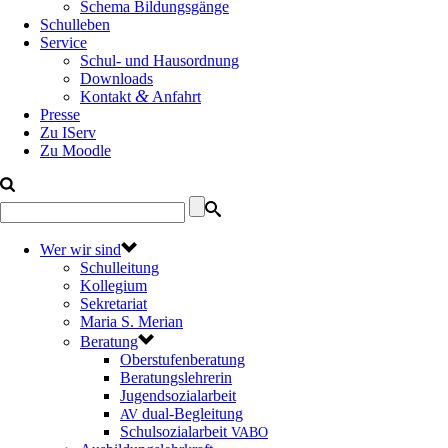
Schema Bildungsgänge
Schulleben
Service
Schul- und Hausordnung
Downloads
&
Kontakt
Anfahrt
Presse
Zu IServ
Zu Moodle
Wer wir sind
Schulleitung
Kollegium
Sekretariat
Maria S. Merian
Beratung
Oberstufenberatung
Beratungslehrerin
Jugendsozialarbeit
dual-Begleitung
AV
Schulsozialarbeit
VABO