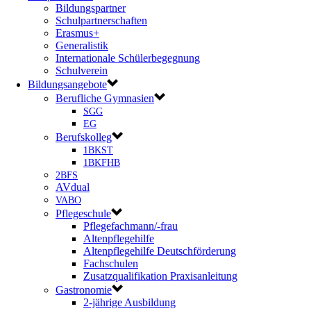
Bildungspartner
Schulpartnerschaften
Erasmus+
Generalistik
Internationale Schülerbegegnung
Schulverein
Bildungsangebote
Berufliche Gymnasien
SGG
EG
Berufskolleg
1BKST
1BKFHB
2BFS
AVdual
VABO
Pflegeschule
Pflegefachmann/-frau
Altenpflegehilfe
Altenpflegehilfe Deutschförderung
Fachschulen
Zusatzqualifikation Praxisanleitung
Gastronomie
2-jährige Ausbildung