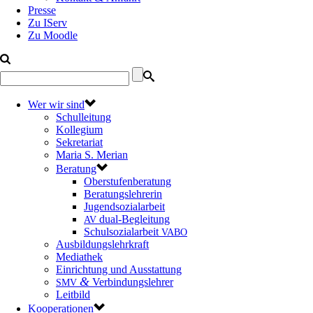
Presse
Zu IServ
Zu Moodle
Wer wir sind
Schulleitung
Kollegium
Sekretariat
Maria S. Merian
Beratung
Oberstufenberatung
Beratungslehrerin
Jugendsozialarbeit
dual-Begleitung
AV
Schulsozialarbeit
VABO
Ausbildungslehrkraft
Mediathek
Einrichtung und Ausstattung
&
Verbindungslehrer
SMV
Leitbild
Kooperationen