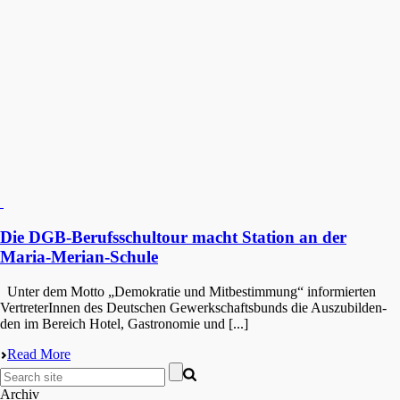
Die DGB-Berufsschultour macht Station an der
Maria-Merian-Schule
Unter dem Motto „Demokra­tie und Mitbe­stim­mung“ infor­mier­ten
Vertre­te­rIn­nen des Deutschen Gewerk­schafts­bunds die Auszu­bil­den­
den im Bereich Hotel, Gastro­no­mie und [...]
Read More
Archiv