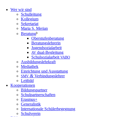
Wer wir sind
Schulleitung
Kollegium
Sekretariat
Maria S. Merian
Beratung
Oberstufenberatung
Beratungslehrerin
Jugendsozialarbeit
dual-Begleitung
AV
Schulsozialarbeit
VABO
Ausbildungslehrkraft
Mediathek
Einrichtung und Ausstattung
&
Verbindungslehrer
SMV
Leitbild
Kooperationen
Bildungspartner
Schulpartnerschaften
Erasmus+
Generalistik
Internationale Schülerbegegnung
Schulverein