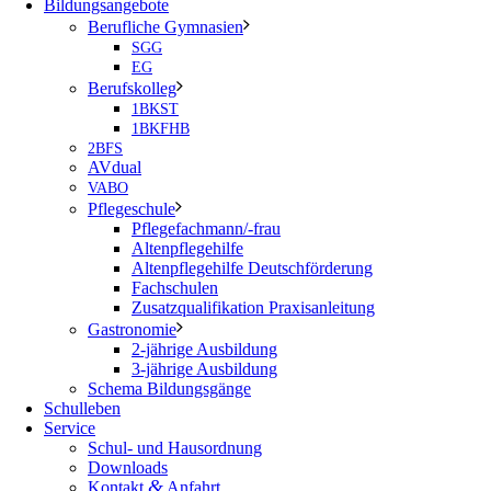
Bildungsangebote
Berufliche Gymnasien
SGG
EG
Berufskolleg
1BKST
1BKFHB
2BFS
AVdual
VABO
Pflegeschule
Pflegefachmann/-frau
Altenpflegehilfe
Altenpflegehilfe Deutschförderung
Fachschulen
Zusatzqualifikation Praxisanleitung
Gastronomie
2-jährige Ausbildung
3-jährige Ausbildung
Schema Bildungsgänge
Schulleben
Service
Schul- und Hausordnung
Downloads
&
Kontakt
Anfahrt