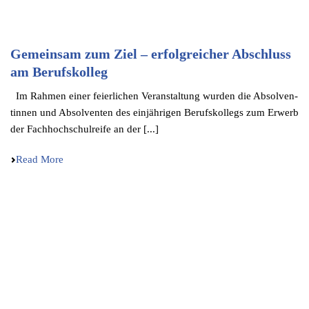
Gemeinsam zum Ziel – erfolgreicher Abschluss
am Berufskolleg
Im Rahmen einer feier­li­chen Veran­stal­tung wurden die Absol­ven­
tin­nen und Absol­ven­ten des einjäh­ri­gen Berufs­kol­legs zum Erwerb
der Fachhoch­schul­rei­fe an der [...]
Read More