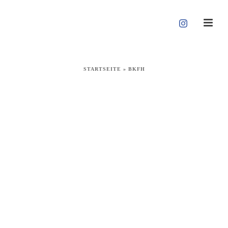
STARTSEITE
»
BKFH