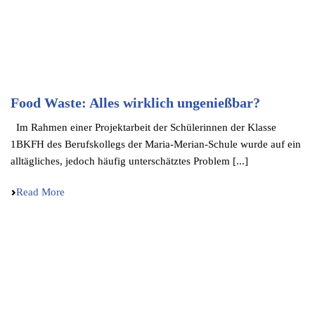
Food Waste: Alles wirklich ungenießbar?
Im Rahmen einer Projekt­ar­beit der Schüle­rin­nen der Klasse
1BKFH des Berufs­kol­legs der Maria-Merian-Schule wurde auf ein
alltäg­li­ches, jedoch häufig unter­schätz­tes Problem [...]
Read More