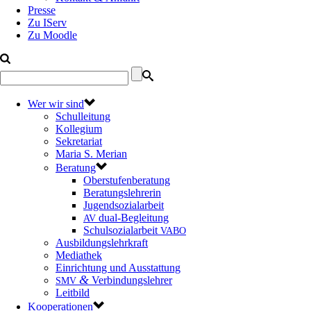
Presse
Zu IServ
Zu Moodle
Wer wir sind
Schulleitung
Kollegium
Sekretariat
Maria S. Merian
Beratung
Oberstufenberatung
Beratungslehrerin
Jugendsozialarbeit
dual-Begleitung
AV
Schulsozialarbeit
VABO
Ausbildungslehrkraft
Mediathek
Einrichtung und Ausstattung
&
Verbindungslehrer
SMV
Leitbild
Kooperationen