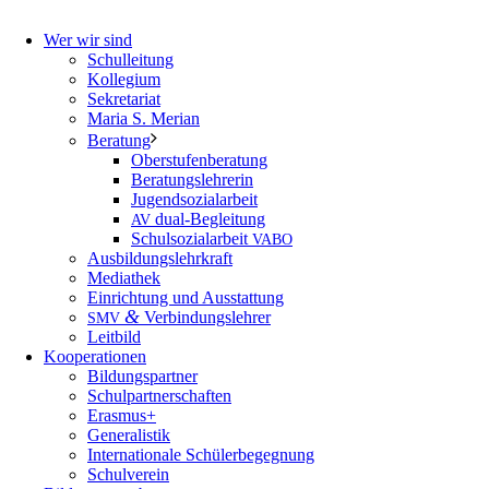
Wer wir sind
Schulleitung
Kollegium
Sekretariat
Maria S. Merian
Beratung
Oberstufenberatung
Beratungslehrerin
Jugendsozialarbeit
dual-Begleitung
AV
Schulsozialarbeit
VABO
Ausbildungslehrkraft
Mediathek
Einrichtung und Ausstattung
&
Verbindungslehrer
SMV
Leitbild
Kooperationen
Bildungspartner
Schulpartnerschaften
Erasmus+
Generalistik
Internationale Schülerbegegnung
Schulverein