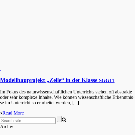
Modellbauprojekt „Zelle“ in der Klasse
SGG11
Im Fokus des natur­wis­sen­schaft­li­chen Unter­richts stehen oft abstrak­te
oder sehr komple­xe Inhal­te. Wie können wissen­schaft­li­che Erkennt­nis­
se im Unter­richt so erarbei­tet werden, [...]
Read More
Archiv