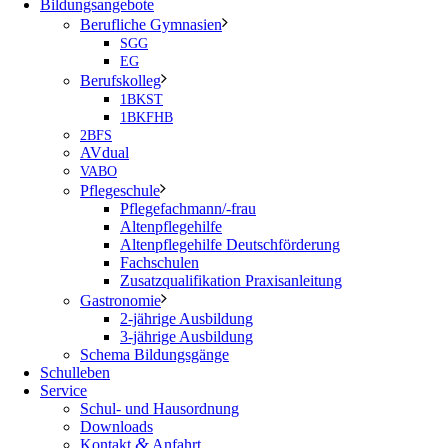
Bildungsangebote
Berufliche Gymnasien
SGG
EG
Berufskolleg
1BKST
1BKFHB
2BFS
AVdual
VABO
Pflegeschule
Pflegefachmann/-frau
Altenpflegehilfe
Altenpflegehilfe Deutschförderung
Fachschulen
Zusatzqualifikation Praxisanleitung
Gastronomie
2-jährige Ausbildung
3-jährige Ausbildung
Schema Bildungsgänge
Schulleben
Service
Schul- und Hausordnung
Downloads
&
Kontakt
Anfahrt