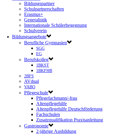
Bildungspartner
Schulpartnerschaften
Erasmus+
Generalistik
Internationale Schülerbegegnung
Schulverein
Bildungsangebote
Berufliche Gymnasien
SGG
EG
Berufskolleg
1BKST
1BKFHB
2BFS
AVdual
VABO
Pflegeschule
Pflegefachmann/-frau
Altenpflegehilfe
Altenpflegehilfe Deutschförderung
Fachschulen
Zusatzqualifikation Praxisanleitung
Gastronomie
2-jährige Ausbildung