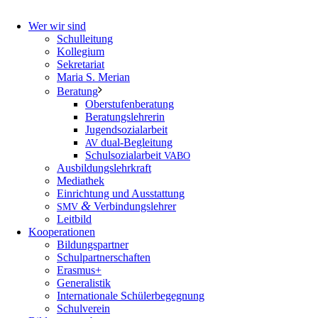
Wer wir sind
Schulleitung
Kollegium
Sekretariat
Maria S. Merian
Beratung
Oberstufenberatung
Beratungslehrerin
Jugendsozialarbeit
dual-Begleitung
AV
Schulsozialarbeit
VABO
Ausbildungslehrkraft
Mediathek
Einrichtung und Ausstattung
&
Verbindungslehrer
SMV
Leitbild
Kooperationen
Bildungspartner
Schulpartnerschaften
Erasmus+
Generalistik
Internationale Schülerbegegnung
Schulverein