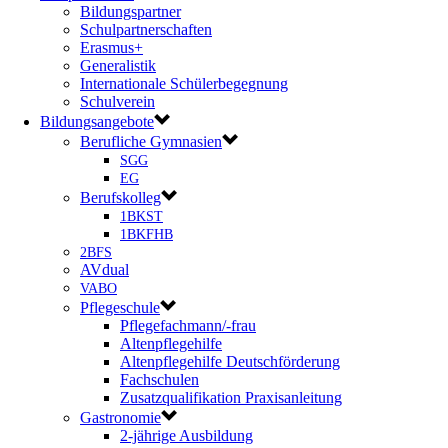
Bildungspartner
Schulpartnerschaften
Erasmus+
Generalistik
Internationale Schülerbegegnung
Schulverein
Bildungsangebote
Berufliche Gymnasien
SGG
EG
Berufskolleg
1BKST
1BKFHB
2BFS
AVdual
VABO
Pflegeschule
Pflegefachmann/-frau
Altenpflegehilfe
Altenpflegehilfe Deutschförderung
Fachschulen
Zusatzqualifikation Praxisanleitung
Gastronomie
2-jährige Ausbildung