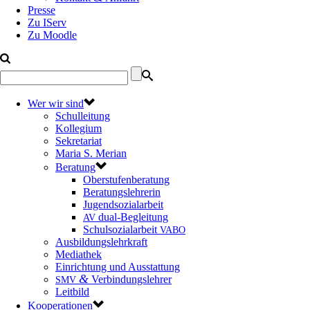
Presse
Zu IServ
Zu Moodle
Wer wir sind
Schulleitung
Kollegium
Sekretariat
Maria S. Merian
Beratung
Oberstufenberatung
Beratungslehrerin
Jugendsozialarbeit
dual-Begleitung
AV
Schulsozialarbeit
VABO
Ausbildungslehrkraft
Mediathek
Einrichtung und Ausstattung
&
Verbindungslehrer
SMV
Leitbild
Kooperationen