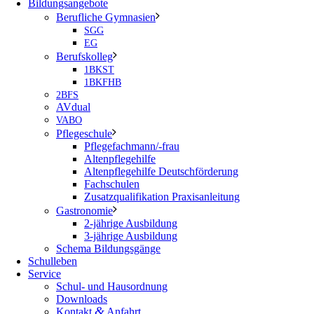
Bildungsangebote
Berufliche Gymnasien
SGG
EG
Berufskolleg
1BKST
1BKFHB
2BFS
AVdual
VABO
Pflegeschule
Pflegefachmann/-frau
Altenpflegehilfe
Altenpflegehilfe Deutschförderung
Fachschulen
Zusatzqualifikation Praxisanleitung
Gastronomie
2-jährige Ausbildung
3-jährige Ausbildung
Schema Bildungsgänge
Schulleben
Service
Schul- und Hausordnung
Downloads
&
Kontakt
Anfahrt