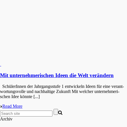
Mit unternehmerischen Ideen die Welt verändern
Schüle­rIn­nen der Jahrgangs­stu­fe 1 entwi­ckeln Ideen für eine verant­
wor­tungs­vol­le und nachhal­ti­ge Zukunft Mit welcher unter­neh­me­ri­
schen Idee könnte [...]
Read More
Archiv