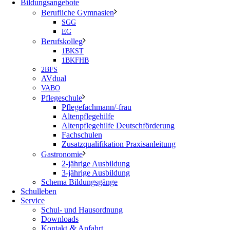
Bildungsangebote
Berufliche Gymnasien
SGG
EG
Berufskolleg
1BKST
1BKFHB
2BFS
AVdual
VABO
Pflegeschule
Pflegefachmann/-frau
Altenpflegehilfe
Altenpflegehilfe Deutschförderung
Fachschulen
Zusatzqualifikation Praxisanleitung
Gastronomie
2-jährige Ausbildung
3-jährige Ausbildung
Schema Bildungsgänge
Schulleben
Service
Schul- und Hausordnung
Downloads
&
Kontakt
Anfahrt