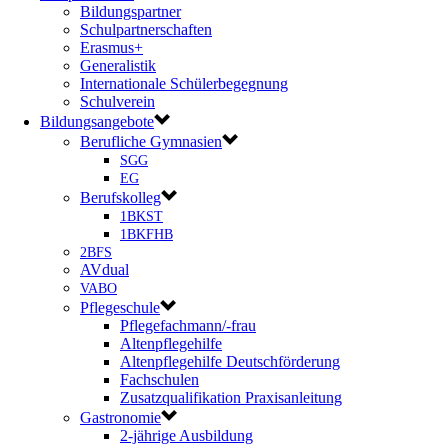
Bildungspartner
Schulpartnerschaften
Erasmus+
Generalistik
Internationale Schülerbegegnung
Schulverein
Bildungsangebote
Berufliche Gymnasien
SGG
EG
Berufskolleg
1BKST
1BKFHB
2BFS
AVdual
VABO
Pflegeschule
Pflegefachmann/-frau
Altenpflegehilfe
Altenpflegehilfe Deutschförderung
Fachschulen
Zusatzqualifikation Praxisanleitung
Gastronomie
2-jährige Ausbildung