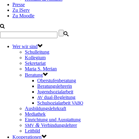
Presse
Zu IServ
Zu Moodle
Wer wir sind
Schulleitung
Kollegium
Sekretariat
Maria S. Merian
Beratung
Oberstufenberatung
Beratungslehrerin
Jugendsozialarbeit
dual-Begleitung
AV
Schulsozialarbeit
VABO
Ausbildungslehrkraft
Mediathek
Einrichtung und Ausstattung
&
Verbindungslehrer
SMV
Leitbild
Kooperationen