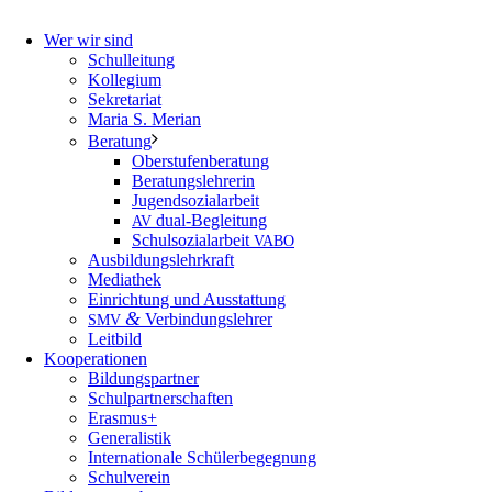
Wer wir sind
Schulleitung
Kollegium
Sekretariat
Maria S. Merian
Beratung
Oberstufenberatung
Beratungslehrerin
Jugendsozialarbeit
dual-Begleitung
AV
Schulsozialarbeit
VABO
Ausbildungslehrkraft
Mediathek
Einrichtung und Ausstattung
&
Verbindungslehrer
SMV
Leitbild
Kooperationen
Bildungspartner
Schulpartnerschaften
Erasmus+
Generalistik
Internationale Schülerbegegnung
Schulverein