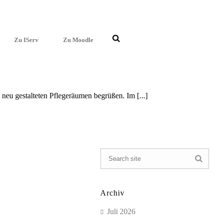
Zu IServ
Zu Moodle
u gestal­te­ten Pflege­räu­men begrüßen. Im [...]
Archiv
Juli 2026