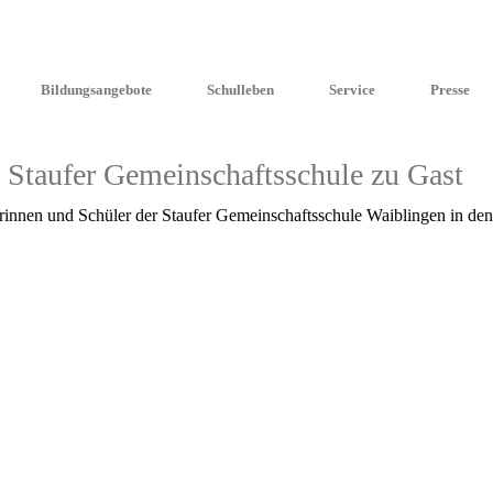
Bildungsangebote
Schulleben
Service
Presse
 Staufer Gemeinschaftsschule zu Gast
en und Schüler der Staufer Gemein­schafts­schu­le Waiblin­gen in den ne