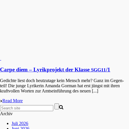
Carpe diem – Lyrikprojekt der Klasse
/1
SGG11
Gedich­te liest doch heutzu­ta­ge kein Mensch mehr? Ganz im Gegen­
teil! Die junge Lyrike­rin Amanda Gorman hat erst jüngst mit ihren
kraft­vol­len Worten zur Amtsein­füh­rung des neuen [...]
Read More
Archiv
Juli 2026
Juni 2026