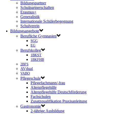
Bildungspartner
Schulpartnerschaften
Erasmus+
Generalistik
Internationale Schülerbegegnung
Schulverein
Bildungsangebote
Berufliche Gymnasien
SGG
EG
Berufskolleg
1BKST
1BKFHB
2BFS
AVdual
VABO
Pflegeschule
Pflegefachmann/-frau
Altenpflegehilfe
Altenpflegehilfe Deutschförderung
Fachschulen
Zusatzqualifikation Praxisanleitung
Gastronomie
2-jährige Ausbildung