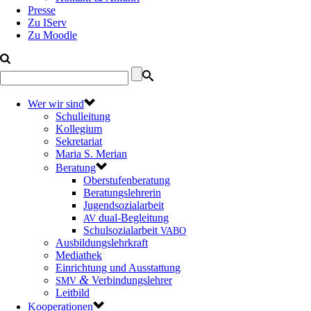
Presse
Zu IServ
Zu Moodle
Wer wir sind
Schulleitung
Kollegium
Sekretariat
Maria S. Merian
Beratung
Oberstufenberatung
Beratungslehrerin
Jugendsozialarbeit
dual-Begleitung
AV
Schulsozialarbeit
VABO
Ausbildungslehrkraft
Mediathek
Einrichtung und Ausstattung
&
Verbindungslehrer
SMV
Leitbild
Kooperationen