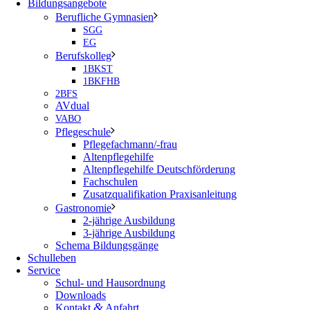
Bildungsangebote
Berufliche Gymnasien
SGG
EG
Berufskolleg
1BKST
1BKFHB
2BFS
AVdual
VABO
Pflegeschule
Pflegefachmann/-frau
Altenpflegehilfe
Altenpflegehilfe Deutschförderung
Fachschulen
Zusatzqualifikation Praxisanleitung
Gastronomie
2-jährige Ausbildung
3-jährige Ausbildung
Schema Bildungsgänge
Schulleben
Service
Schul- und Hausordnung
Downloads
&
Kontakt
Anfahrt