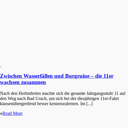
Zwischen Wasserfällen und Burgruine – die 11er
wachsen zusammen
Nach den Herbst­fe­ri­en machte sich die gesam­te Jahrgangs­stu­fe 11 auf
den Weg nach Bad Urach, um sich bei der diesjäh­ri­gen 11er-Fahrt
klassen­über­grei­fend besser kennen­zu­ler­nen. Im [...]
Read More