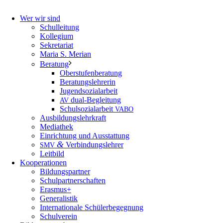
Wer wir sind
Schulleitung
Kollegium
Sekretariat
Maria S. Merian
Beratung
Oberstufenberatung
Beratungslehrerin
Jugendsozialarbeit
dual-Begleitung
AV
Schulsozialarbeit
VABO
Ausbildungslehrkraft
Mediathek
Einrichtung und Ausstattung
&
Verbindungslehrer
SMV
Leitbild
Kooperationen
Bildungspartner
Schulpartnerschaften
Erasmus+
Generalistik
Internationale Schülerbegegnung
Schulverein