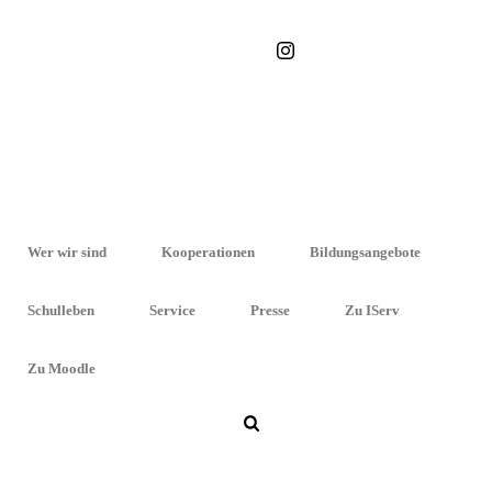
STARTSEITE
»
SCHULE OHNE RASSISMUS
Wer wir sind
Kooperationen
Bildungsangebote
Schulleben
Service
Presse
Zu IServ
Zu Moodle