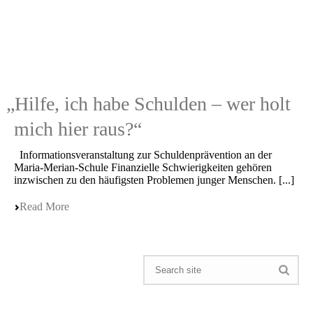
„
Hilfe, ich habe Schulden – wer holt
mich hier raus?“
Infor­ma­ti­ons­ver­an­stal­tung zur Schul­den­prä­ven­ti­on an der
Maria-Merian-Schule Finan­zi­el­le Schwie­rig­kei­ten gehören
inzwi­schen zu den häufigs­ten Proble­men junger Menschen. [...]
Read More