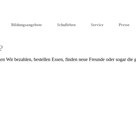
Bildungsangebote
Schulleben
Service
Presse
?
n Wir bezah­len, bestel­len Essen, finden neue Freun­de oder sogar die 