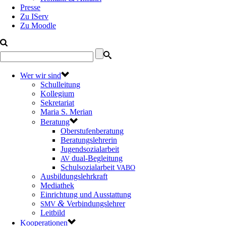
Presse
Zu IServ
Zu Moodle
Wer wir sind
Schulleitung
Kollegium
Sekretariat
Maria S. Merian
Beratung
Oberstufenberatung
Beratungslehrerin
Jugendsozialarbeit
dual-Begleitung
AV
Schulsozialarbeit
VABO
Ausbildungslehrkraft
Mediathek
Einrichtung und Ausstattung
&
Verbindungslehrer
SMV
Leitbild
Kooperationen