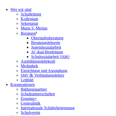
Wer wir sind
Schulleitung
Kollegium
Sekretariat
Maria S. Merian
Beratung
Oberstufenberatung
Beratungslehrerin
Jugendsozialarbeit
dual-Begleitung
AV
Schulsozialarbeit
VABO
Ausbildungslehrkraft
Mediathek
Einrichtung und Ausstattung
&
Verbindungslehrer
SMV
Leitbild
Kooperationen
Bildungspartner
Schulpartnerschaften
Erasmus+
Generalistik
Internationale Schülerbegegnung
Schulverein