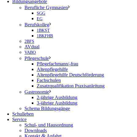
Bildungsangebote
Berufliche Gymnasien
SGG
EG
Berufskolleg
1BKST
1BKFHB
2BFS
AVdual
VABO
Pflegeschule
Pflegefachmann/-frau
Altenpflegehilfe
Altenpflegehilfe Deutschförderung
Fachschulen
Zusatzqualifikation Praxisanleitung
Gastronomie
2-jährige Ausbildung
3-jährige Ausbildung
Schema Bildungsgänge
Schulleben
Service
Schul- und Hausordnung
Downloads
&
Kontakt
Anfahrt