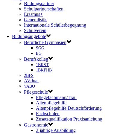
Bildungspartner
Schulpartnerschaften
Erasmus+
Generalistik
Internationale Schülerbegegnung
Schulverein
Bildungsangebote
Berufliche Gymnasien
SGG
EG
Berufskolleg
1BKST
1BKFHB
2BFS
AVdual
VABO
Pflegeschule
Pflegefachmann/-frau
Altenpflegehilfe
Altenpflegehilfe Deutschförderung
Fachschulen
Zusatzqualifikation Praxisanleitung
Gastronomie
2-jährige Ausbildung