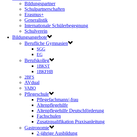
Bildungspartner
Schulpartnerschaften
Erasmus+
Generalistik
Internationale Schülerbegegnung
Schulverein
Bildungsangebote
Berufliche Gymnasien
SGG
EG
Berufskolleg
1BKST
1BKFHB
2BFS
AVdual
VABO
Pflegeschule
Pflegefachmann/-frau
Altenpflegehilfe
Altenpflegehilfe Deutschförderung
Fachschulen
Zusatzqualifikation Praxisanleitung
Gastronomie
2-jährige Ausbildung