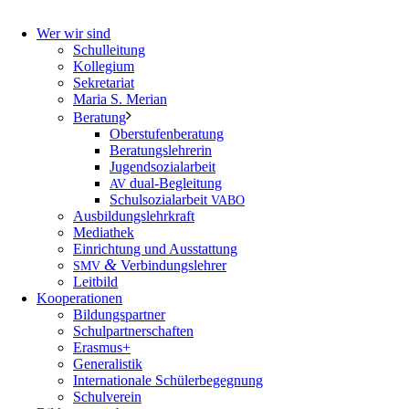
Wer wir sind
Schulleitung
Kollegium
Sekretariat
Maria S. Merian
Beratung
Oberstufenberatung
Beratungslehrerin
Jugendsozialarbeit
dual-Begleitung
AV
Schulsozialarbeit
VABO
Ausbildungslehrkraft
Mediathek
Einrichtung und Ausstattung
&
Verbindungslehrer
SMV
Leitbild
Kooperationen
Bildungspartner
Schulpartnerschaften
Erasmus+
Generalistik
Internationale Schülerbegegnung
Schulverein