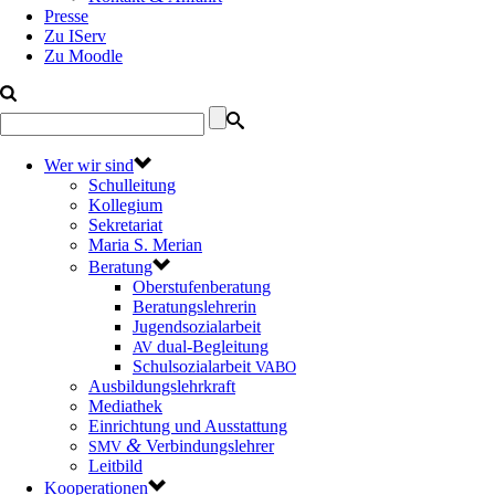
Presse
Zu IServ
Zu Moodle
Wer wir sind
Schulleitung
Kollegium
Sekretariat
Maria S. Merian
Beratung
Oberstufenberatung
Beratungslehrerin
Jugendsozialarbeit
dual-Begleitung
AV
Schulsozialarbeit
VABO
Ausbildungslehrkraft
Mediathek
Einrichtung und Ausstattung
&
Verbindungslehrer
SMV
Leitbild
Kooperationen