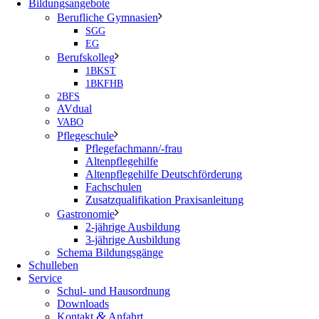
Bildungsangebote
Berufliche Gymnasien
SGG
EG
Berufskolleg
1BKST
1BKFHB
2BFS
AVdual
VABO
Pflegeschule
Pflegefachmann/-frau
Altenpflegehilfe
Altenpflegehilfe Deutschförderung
Fachschulen
Zusatzqualifikation Praxisanleitung
Gastronomie
2-jährige Ausbildung
3-jährige Ausbildung
Schema Bildungsgänge
Schulleben
Service
Schul- und Hausordnung
Downloads
&
Kontakt
Anfahrt