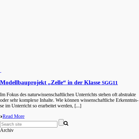
Modellbauprojekt „Zelle“ in der Klasse
SGG11
Im Fokus des natur­wis­sen­schaft­li­chen Unter­richts stehen oft abstrak­te
oder sehr komple­xe Inhal­te. Wie können wissen­schaft­li­che Erkennt­nis­
se im Unter­richt so erarbei­tet werden, [...]
Read More
Archiv