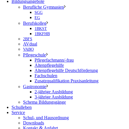
Bildungsangebote
Berufliche Gymnasien
SGG
EG
Berufskolleg
1BKST
1BKFHB
2BFS
AVdual
VABO
Pflegeschule
Pflegefachmann/-frau
Altenpflegehilfe
Altenpflegehilfe Deutschförderung
Fachschulen
Zusatzqualifikation Praxisanleitung
Gastronomie
2-jährige Ausbildung
3-jährige Ausbildung
Schema Bildungsgänge
Schulleben
Service
Schul- und Hausordnung
Downloads
&
Kontakt
Anfahrt