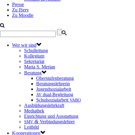
Presse
Zu IServ
Zu Moodle
Wer wir sind
Schulleitung
Kollegium
Sekretariat
Maria S. Merian
Beratung
Oberstufenberatung
Beratungslehrerin
Jugendsozialarbeit
dual-Begleitung
AV
Schulsozialarbeit
VABO
Ausbildungslehrkraft
Mediathek
Einrichtung und Ausstattung
&
Verbindungslehrer
SMV
Leitbild
Kooperationen