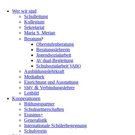
Wer wir sind
Schulleitung
Kollegium
Sekretariat
Maria S. Merian
Beratung
Oberstufenberatung
Beratungslehrerin
Jugendsozialarbeit
dual-Begleitung
AV
Schulsozialarbeit
VABO
Ausbildungslehrkraft
Mediathek
Einrichtung und Ausstattung
&
Verbindungslehrer
SMV
Leitbild
Kooperationen
Bildungspartner
Schulpartnerschaften
Erasmus+
Generalistik
Internationale Schülerbegegnung
Schulverein