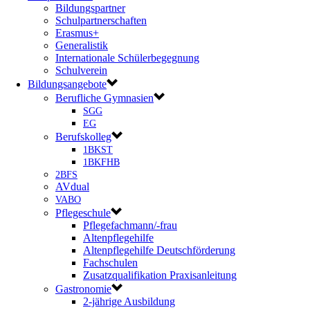
Bildungspartner
Schulpartnerschaften
Erasmus+
Generalistik
Internationale Schülerbegegnung
Schulverein
Bildungsangebote
Berufliche Gymnasien
SGG
EG
Berufskolleg
1BKST
1BKFHB
2BFS
AVdual
VABO
Pflegeschule
Pflegefachmann/-frau
Altenpflegehilfe
Altenpflegehilfe Deutschförderung
Fachschulen
Zusatzqualifikation Praxisanleitung
Gastronomie
2-jährige Ausbildung