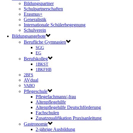
Bildungspartner
Schulpartnerschaften
Erasmus+
Generalistik
Internationale Schülerbegegnung
Schulverein
Bildungsangebote
Berufliche Gymnasien
SGG
EG
Berufskolleg
1BKST
1BKFHB
2BFS
AVdual
VABO
Pflegeschule
Pflegefachmann/-frau
Altenpflegehilfe
Altenpflegehilfe Deutschförderung
Fachschulen
Zusatzqualifikation Praxisanleitung
Gastronomie
2-jährige Ausbildung