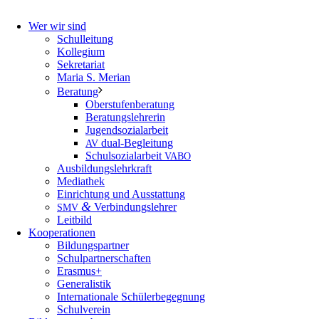
Wer wir sind
Schulleitung
Kollegium
Sekretariat
Maria S. Merian
Beratung
Oberstufenberatung
Beratungslehrerin
Jugendsozialarbeit
dual-Begleitung
AV
Schulsozialarbeit
VABO
Ausbildungslehrkraft
Mediathek
Einrichtung und Ausstattung
&
Verbindungslehrer
SMV
Leitbild
Kooperationen
Bildungspartner
Schulpartnerschaften
Erasmus+
Generalistik
Internationale Schülerbegegnung
Schulverein