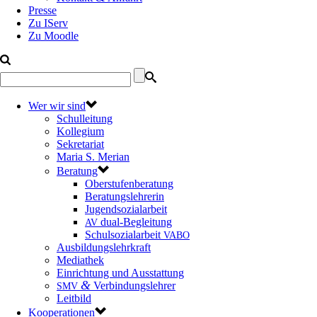
Presse
Zu IServ
Zu Moodle
Wer wir sind
Schulleitung
Kollegium
Sekretariat
Maria S. Merian
Beratung
Oberstufenberatung
Beratungslehrerin
Jugendsozialarbeit
dual-Begleitung
AV
Schulsozialarbeit
VABO
Ausbildungslehrkraft
Mediathek
Einrichtung und Ausstattung
&
Verbindungslehrer
SMV
Leitbild
Kooperationen