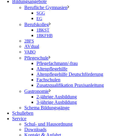
Bildungsangebote
Berufliche Gymnasien
SGG
EG
Berufskolleg
1BKST
1BKFHB
2BFS
AVdual
VABO
Pflegeschule
Pflegefachmann/-frau
Altenpflegehilfe
Altenpflegehilfe Deutschförderung
Fachschulen
Zusatzqualifikation Praxisanleitung
Gastronomie
2-jährige Ausbildung
3-jährige Ausbildung
Schema Bildungsgänge
Schulleben
Service
Schul- und Hausordnung
Downloads
&
Kontakt
Anfahrt