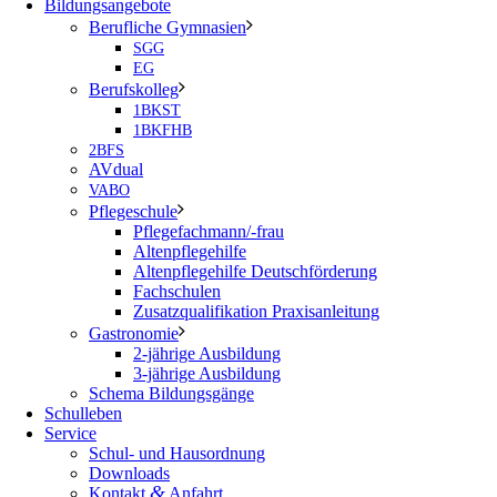
Bildungsangebote
Berufliche Gymnasien
SGG
EG
Berufskolleg
1BKST
1BKFHB
2BFS
AVdual
VABO
Pflegeschule
Pflegefachmann/-frau
Altenpflegehilfe
Altenpflegehilfe Deutschförderung
Fachschulen
Zusatzqualifikation Praxisanleitung
Gastronomie
2-jährige Ausbildung
3-jährige Ausbildung
Schema Bildungsgänge
Schulleben
Service
Schul- und Hausordnung
Downloads
&
Kontakt
Anfahrt