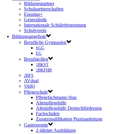
Bildungspartner
Schulpartnerschaften
Erasmus+
Generalistik
Internationale Schülerbegegnung
Schulverein
Bildungsangebote
Berufliche Gymnasien
SGG
EG
Berufskolleg
1BKST
1BKFHB
2BFS
AVdual
VABO
Pflegeschule
Pflegefachmann/-frau
Altenpflegehilfe
Altenpflegehilfe Deutschförderung
Fachschulen
Zusatzqualifikation Praxisanleitung
Gastronomie
2-jährige Ausbildung