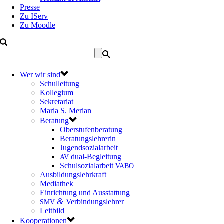
Presse
Zu IServ
Zu Moodle
Wer wir sind
Schulleitung
Kollegium
Sekretariat
Maria S. Merian
Beratung
Oberstufenberatung
Beratungslehrerin
Jugendsozialarbeit
dual-Begleitung
AV
Schulsozialarbeit
VABO
Ausbildungslehrkraft
Mediathek
Einrichtung und Ausstattung
&
Verbindungslehrer
SMV
Leitbild
Kooperationen