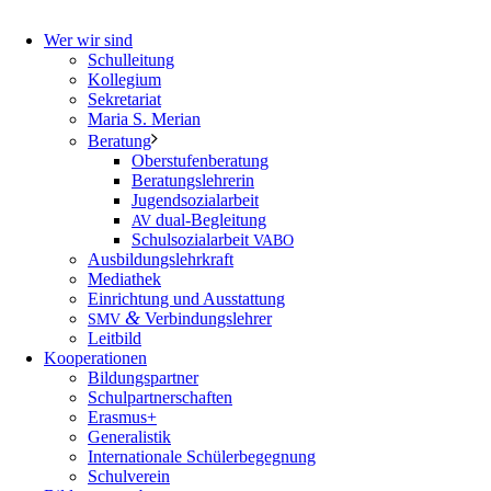
Wer wir sind
Schulleitung
Kollegium
Sekretariat
Maria S. Merian
Beratung
Oberstufenberatung
Beratungslehrerin
Jugendsozialarbeit
dual-Begleitung
AV
Schulsozialarbeit
VABO
Ausbildungslehrkraft
Mediathek
Einrichtung und Ausstattung
&
Verbindungslehrer
SMV
Leitbild
Kooperationen
Bildungspartner
Schulpartnerschaften
Erasmus+
Generalistik
Internationale Schülerbegegnung
Schulverein