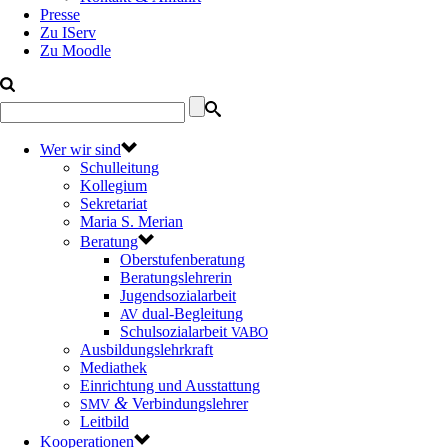
Presse
Zu IServ
Zu Moodle
Wer wir sind
Schulleitung
Kollegium
Sekretariat
Maria S. Merian
Beratung
Oberstufenberatung
Beratungslehrerin
Jugendsozialarbeit
dual-Begleitung
AV
Schulsozialarbeit
VABO
Ausbildungslehrkraft
Mediathek
Einrichtung und Ausstattung
&
Verbindungslehrer
SMV
Leitbild
Kooperationen