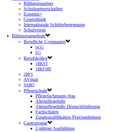
Bildungspartner
Schulpartnerschaften
Erasmus+
Generalistik
Internationale Schülerbegegnung
Schulverein
Bildungsangebote
Berufliche Gymnasien
SGG
EG
Berufskolleg
1BKST
1BKFHB
2BFS
AVdual
VABO
Pflegeschule
Pflegefachmann/-frau
Altenpflegehilfe
Altenpflegehilfe Deutschförderung
Fachschulen
Zusatzqualifikation Praxisanleitung
Gastronomie
2-jährige Ausbildung