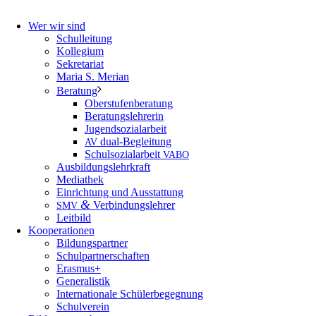
Wer wir sind
Schulleitung
Kollegium
Sekretariat
Maria S. Merian
Beratung
Oberstufenberatung
Beratungslehrerin
Jugendsozialarbeit
dual-Begleitung
AV
Schulsozialarbeit
VABO
Ausbildungslehrkraft
Mediathek
Einrichtung und Ausstattung
&
Verbindungslehrer
SMV
Leitbild
Kooperationen
Bildungspartner
Schulpartnerschaften
Erasmus+
Generalistik
Internationale Schülerbegegnung
Schulverein