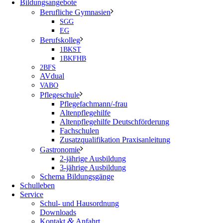
Bildungsangebote
Berufliche Gymnasien
SGG
EG
Berufskolleg
1BKST
1BKFHB
2BFS
AVdual
VABO
Pflegeschule
Pflegefachmann/-frau
Altenpflegehilfe
Altenpflegehilfe Deutschförderung
Fachschulen
Zusatzqualifikation Praxisanleitung
Gastronomie
2-jährige Ausbildung
3-jährige Ausbildung
Schema Bildungsgänge
Schulleben
Service
Schul- und Hausordnung
Downloads
&
Kontakt
Anfahrt