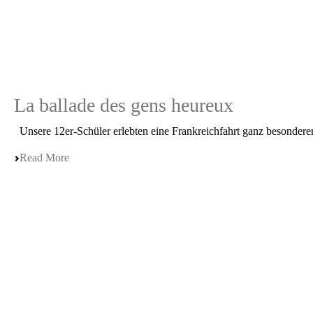
La ballade des gens heureux
Unsere 12er-Schüler erleb­ten eine Frank­reich­fahrt ganz beson­de­r
Read More