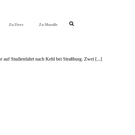
Zu IServ
Zu Moodle
 Studi­en­fahrt nach Kehl bei Straß­burg. Zwei [...]