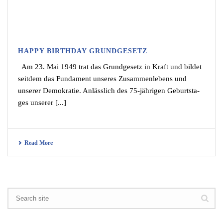
HAPPY BIRTHDAY GRUNDGESETZ
Am 23. Mai 1949 trat das Grund­ge­setz in Kraft und bildet
seitdem das Funda­ment unseres Zusam­men­le­bens und
unserer Demokra­tie. Anläss­lich des 75-jähri­gen Geburts­ta­
ges unserer [...]
Read More